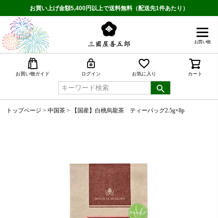
お買い上げ金額5,400円以上で送料無料（配送先1件あたり）
お買い物
検索
お買い物ガイド
ログイン
お気に入り
カート
トップページ
中国茶
【国産】白桃烏龍茶 ティーバッグ2.5g×8p