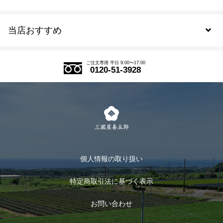
新規会員登録
当店おすすめ
会員規約について
SDGs
アウトレットセール
ご注文の流れ
ご注文専用 平日 9:00〜17:00
0120-51-3928
式部の香りシリーズ
お得なまとめ買い
LINE登録
茶楽
キャンペーン
メルマガ登録
季節限定商品
メール便対応商品
マイページ
お茶のギフト
個人情報の取り扱い
ログイン
特定商取引法に基づく表示
おすすめのお茶
ログアウト
お問い合わせ
お茶に合うスイーツ