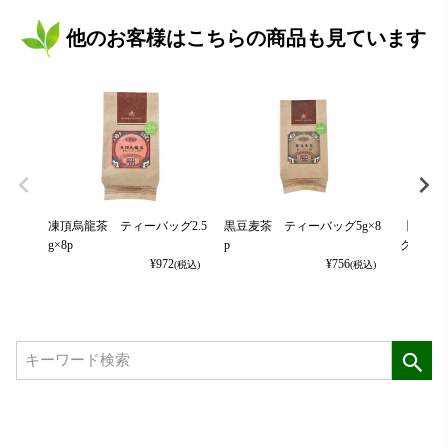
他のお客様はこちらの商品も見ています
凍頂烏龍茶 ティーバッグ2.5
黒豆麦茶 ティーバッグ5g×8
【国産】
g×8p
p
グ2.5g×8
¥
972
¥
756
(税込)
(税込)