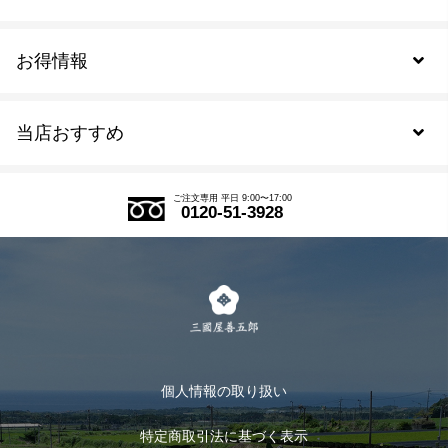
お得情報
新規会員登録
当店おすすめ
会員規約について
SDGs
アウトレットセール
ご注文の流れ
ご注文専用 平日 9:00〜17:00
0120-51-3928
式部の香りシリーズ
お得なまとめ買い
LINE登録
茶楽
キャンペーン
メルマガ登録
季節限定商品
メール便対応商品
マイページ
お茶のギフト
個人情報の取り扱い
ログイン
特定商取引法に基づく表示