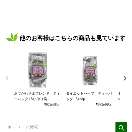
他のお客様はこちらの商品も見ています
おつかれさまブレンド ティ
ダイエットハーブ ティーバ
ダージリ
ーバッグ1.5g×8p（袋）
ッグ1.5g×8p
×8p（袋
¥
972
¥
972
(税込)
(税込)