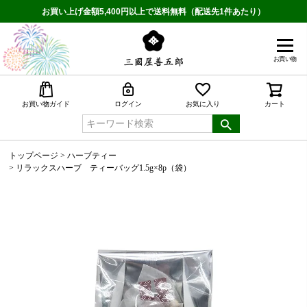
お買い上げ金額5,400円以上で送料無料（配送先1件あたり）
お買い物
検索
お買い物ガイド
ログイン
お気に入り
カート
トップページ
ハーブティー
リラックスハーブ ティーバッグ1.5g×8p（袋）