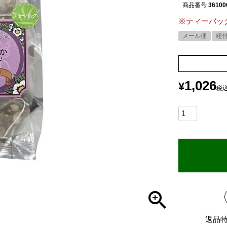
商品番号
36100
※ティーバッ
メール便
紐
1,026
¥
税
返品