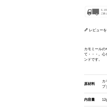
レビューを
カモミールの
て・・・。心
ンドです。
カ
原材料
プ
内容量
12