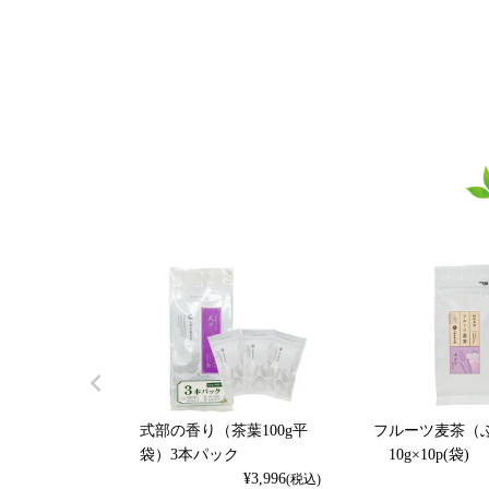
式部の香り（茶葉100g平
フルーツ麦茶（
袋）3本パック
10g×10p(袋)
¥
3,996
(税込)