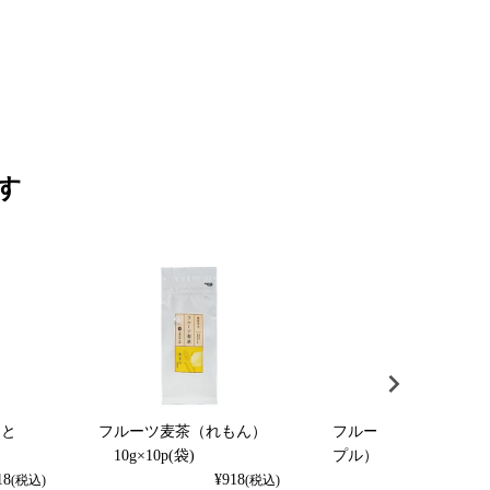
す
くと
フルーツ麦茶（れもん）
フルーツ麦茶（パイナ
）
10g×10p(袋)
プル） 10g×10p（袋
18
¥
918
¥
918
(税込)
(税込)
(