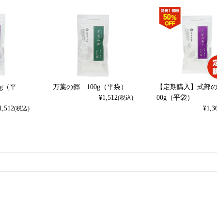
g（平
万葉の郷 100g（平袋）
【定期購入】式部の
¥
1,512
00g（平袋）
(税込)
1,512
¥
1,3
(税込)
検索