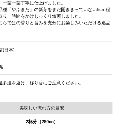
、一葉一葉丁寧に仕上げました。
品種「やぶきた」の新芽をまだ開ききっていない5cm程
取り、時間をかけじっくり焙煎しました。
ならではの香りと旨みを充分にお楽しみいただける逸品
茶(日本)
0g
温多湿を避け、移り香にご注意ください。
美味しい淹れ方の目安
2杯分（280cc）