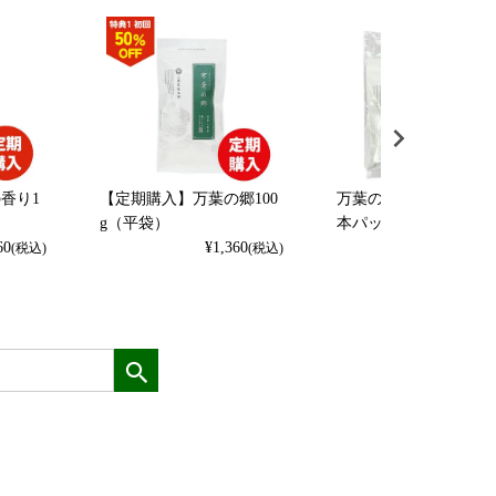
香り1
【定期購入】万葉の郷100
万葉の郷 （100g平袋
g（平袋）
本パック
60
¥
1,360
¥
3,996
(税込)
(税込)
(