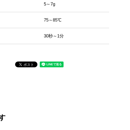
5～7g
75～85℃
30秒～1分
す