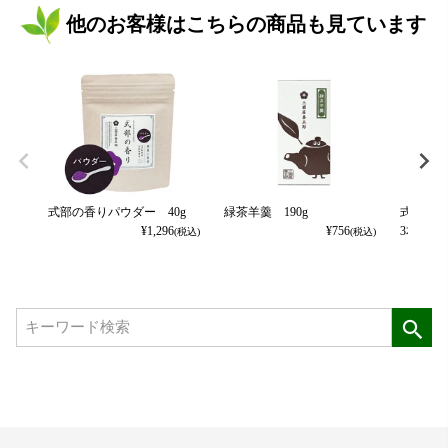
他のお客様はこちらの商品も見ています
式部の香りパウダー 40g
緑茶羊羹 190g
式部の香
¥
1,296
¥
756
3本パッ
(税込)
(税込)