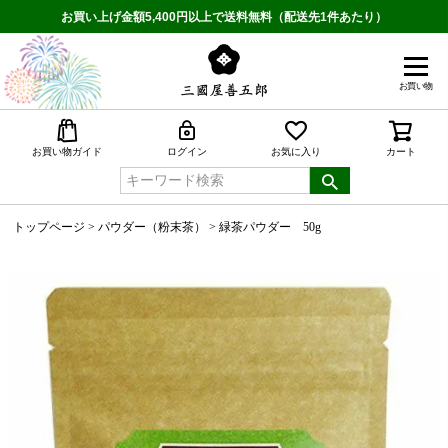
お買い上げ金額5,400円以上で送料無料（配送先1件あたり）
お買い物
検索
お買い物ガイド
ログイン
お気に入り
カート
トップページ
パウダー（粉末茶）
緑茶パウダー 50g