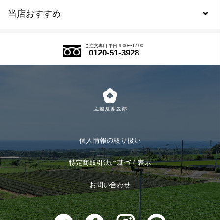
当店おすすめ
会員規約について
SDGs
アウトレットセール
ご注文の流れ
ご注文専用 平日 9:00〜17:00
0120-51-3928
式部の香りシリーズ
お得なまとめ買い
LINE登録
茶楽
キャンペーン
メルマガ登録
季節限定商品
メール便対応商品
マイページ
お茶のギフト
個人情報の取り扱い
ログイン
特定商取引法に基づく表示
おすすめのお茶
ログアウト
お問い合わせ
お茶に合うスイーツ