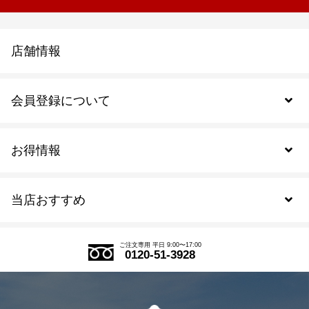
店舗情報
会員登録について
お得情報
新規会員登録
当店おすすめ
会員規約について
SDGs
アウトレットセール
ご注文の流れ
ご注文専用 平日 9:00〜17:00
0120-51-3928
式部の香りシリーズ
お得なまとめ買い
LINE登録
茶楽
キャンペーン