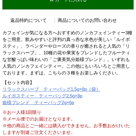
返品特約について
商品についてのお問い合わせ
カフェインが気になる方へおすすめのノンカフェインティー3種
をご用意。飲みやすいと評判の真っ赤な水色が美しい「ルイボ
スティ」、ラベンダーやローズの香りが癒されると人気の「リ
ラックスハーブ」、10種の花や果実をブレンドしたフルーティ
な甘酸っぱい味わいの「ご褒美気分姫様ブレンド」。いずれも
人気のノンカフェインティー。この他にもいろいろとご用意し
ております。まずは、こちらの３種をお楽しみください。
【セット内容】
リラックスハーブ ティーバッグ1.5g×8p（袋）
ルイボスティー ティーバッグ2.5g×8p
姫様ブレンド ティーバッグ2g×6p
※お一人様1回限り
※メール便でのお届けとなります。
※他の商品とご一緒には購入ができません。お手数おかけいた
しますが別途ご注文くださいませ。