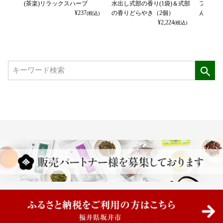
(茶楽)リラックスハーブ
水出し式部の香り(1袋)＆式部
フルーツ
¥
237
の香りどらやき（2個）
ん〉セッ
(税込)
¥
2,224
(税込)