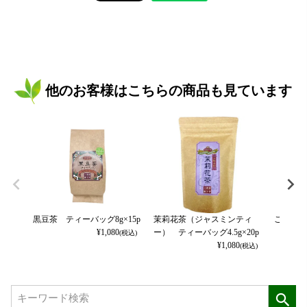
他のお客様はこちらの商品も見ています
黒豆茶 ティーバッグ8g×15p
茉莉花茶（ジャスミンティ
ごぼう茶
¥
1,080
ー） ティーバッグ4.5g×20p
(税込)
¥
1,080
(税込)