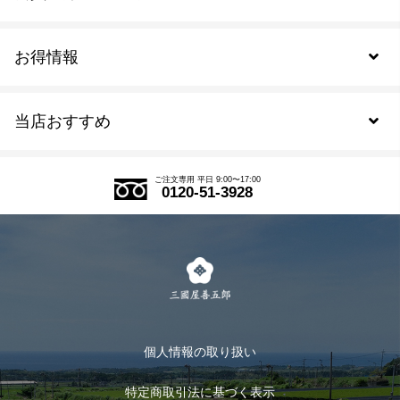
お得情報
新規会員登録
当店おすすめ
会員規約について
SDGs
アウトレットセール
ご注文の流れ
ご注文専用 平日 9:00〜17:00
0120-51-3928
式部の香りシリーズ
お得なまとめ買い
LINE登録
茶楽
キャンペーン
メルマガ登録
季節限定商品
メール便対応商品
マイページ
お茶のギフト
個人情報の取り扱い
ログイン
特定商取引法に基づく表示