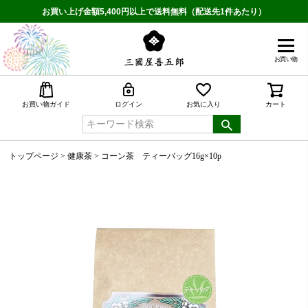
お買い上げ金額5,400円以上で送料無料（配送先1件あたり）
お買い物
検索
お買い物ガイド
ログイン
お気に入り
カート
トップページ
健康茶
コーン茶 ティーバッグ16g×10p