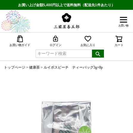
お買い上げ金額5,400円以上で送料無料（配送先1件あたり）
お買い物
検索
お買い物ガイド
ログイン
お気に入り
カート
トップページ
健康茶
ルイボスピーチ ティーバッグ3g×8p