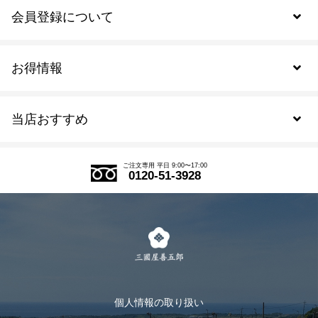
会員登録について
お得情報
新規会員登録
当店おすすめ
会員規約について
SDGs
アウトレットセール
ご注文の流れ
ご注文専用 平日 9:00〜17:00
0120-51-3928
式部の香りシリーズ
お得なまとめ買い
LINE登録
茶楽
キャンペーン
メルマガ登録
季節限定商品
メール便対応商品
マイページ
お茶のギフト
個人情報の取り扱い