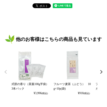
他のお客様はこちらの商品も見ています
式部の香り（茶葉100g平袋）
フルーツ麦茶（ぶどう） 10
フルーツ
3本パック
g×10p(袋)
カット） 
¥
3,996
¥
918
(税込)
(税込)