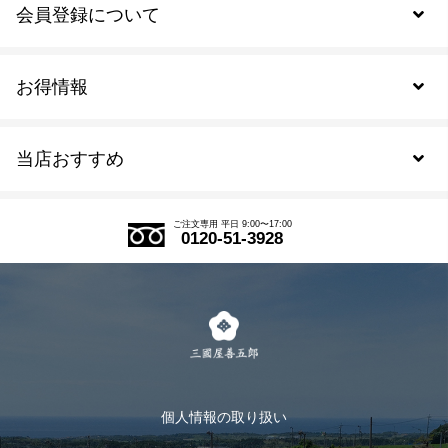
会員登録について
お得情報
新規会員登録
当店おすすめ
会員規約について
SDGs
アウトレットセール
ご注文の流れ
ご注文専用 平日 9:00〜17:00
0120-51-3928
式部の香りシリーズ
お得なまとめ買い
LINE登録
茶楽
キャンペーン
メルマガ登録
季節限定商品
メール便対応商品
マイページ
お茶のギフト
個人情報の取り扱い
ログイン