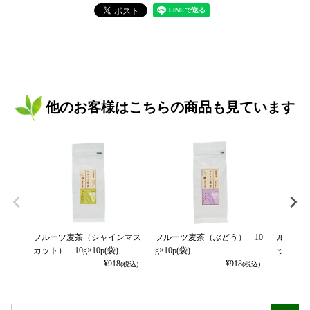
他のお客様はこちらの商品も見ています
フルーツ麦茶（シャインマス
フルーツ麦茶（ぶどう） 10
ルイボス
カット） 10g×10p(袋)
g×10p(袋)
ッグ3g×8
¥
918
¥
918
(税込)
(税込)