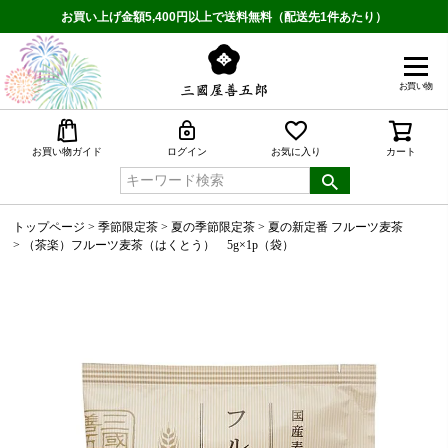
お買い上げ金額5,400円以上で送料無料（配送先1件あたり）
お買い物
検索
お買い物ガイド
ログイン
お気に入り
カート
トップページ
季節限定茶
夏の季節限定茶
夏の新定番 フルーツ麦茶
（茶楽）フルーツ麦茶（はくとう） 5g×1p（袋）