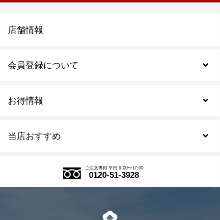
店舗情報
会員登録について
お得情報
新規会員登録
当店おすすめ
会員規約について
SDGs
アウトレットセール
ご注文の流れ
ご注文専用 平日 9:00〜17:00
0120-51-3928
式部の香りシリーズ
お得なまとめ買い
LINE登録
茶楽
キャンペーン