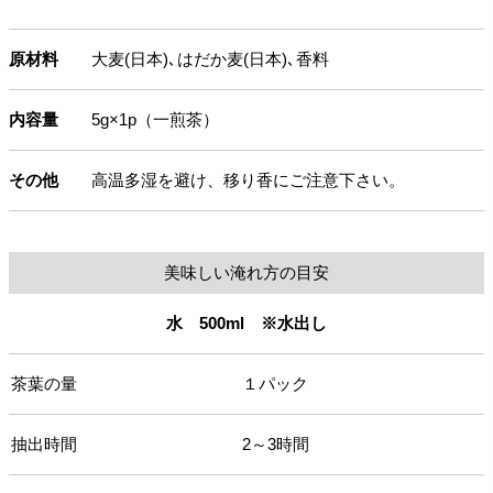
原材料
大麦(日本)､はだか麦(日本)､香料
内容量
5g×1p（一煎茶）
その他
高温多湿を避け、移り香にご注意下さい。
美味しい淹れ方の目安
水 500ml ※水出し
茶葉の量
１パック
抽出時間
2～3時間