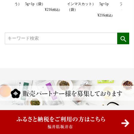
う） 5g×1p（袋）
インマスカット） 5g×1p
プルマン
¥
216
（袋）
（袋）
(税込)
¥
216
(税込)