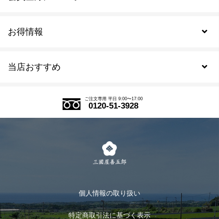
お得情報
新規会員登録
当店おすすめ
会員規約について
SDGs
アウトレットセール
ご注文の流れ
ご注文専用 平日 9:00〜17:00
0120-51-3928
式部の香りシリーズ
お得なまとめ買い
LINE登録
茶楽
キャンペーン
メルマガ登録
季節限定商品
メール便対応商品
マイページ
お茶のギフト
個人情報の取り扱い
ログイン
特定商取引法に基づく表示