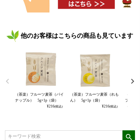
他のお客様はこちらの商品も見ています
（茶楽）フルーツ麦茶（パイ
（茶楽）フルーツ麦茶（れも
（茶楽）
ナップル） 5g×1p（袋）
ん） 5g×1p（袋）
プルマン
¥
216
¥
216
（袋）
(税込)
(税込)