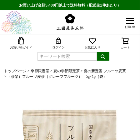
お買い上げ金額5,400円以上で送料無料（配送先1件あたり）
お買い物
検索
お買い物ガイド
ログイン
お気に入り
カート
トップページ
季節限定茶
夏の季節限定茶
夏の新定番 フルーツ麦茶
（茶楽）フルーツ麦茶（グレープフルーツ） 5g×1p（袋）