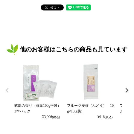
他のお客様はこちらの商品も見ています
式部の香り（茶葉100g平袋）
フルーツ麦茶（ぶどう） 10
フルーツ
3本パック
g×10p(袋)
カット） 
¥
3,996
¥
918
(税込)
(税込)