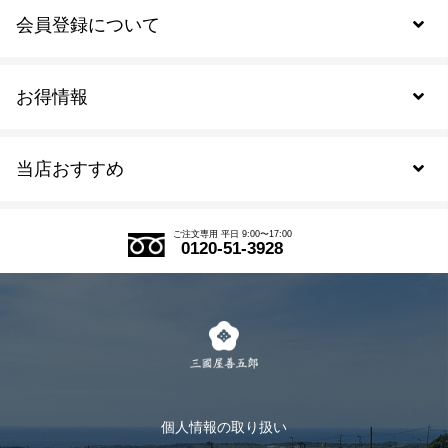
会員登録について
お得情報
新規会員登録
当店おすすめ
会員規約について
SDGs
アウトレットセール
ご注文の流れ
ご注文専用 平日 9:00〜17:00
0120-51-3928
式部の香りシリーズ
お得なまとめ買い
LINE登録
茶楽
キャンペーン
メルマガ登録
季節限定商品
メール便対応商品
マイページ
お茶のギフト
個人情報の取り扱い