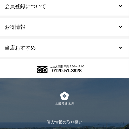
会員登録について
お得情報
新規会員登録
当店おすすめ
会員規約について
SDGs
アウトレットセール
ご注文の流れ
ご注文専用 平日 9:00〜17:00
0120-51-3928
式部の香りシリーズ
お得なまとめ買い
LINE登録
茶楽
キャンペーン
メルマガ登録
季節限定商品
メール便対応商品
マイページ
お茶のギフト
個人情報の取り扱い