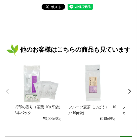
他のお客様はこちらの商品も見ています
式部の香り（茶葉100g平袋）
フルーツ麦茶（ぶどう） 10
フルーツ
3本パック
g×10p(袋)
カット） 
¥
3,996
¥
918
(税込)
(税込)