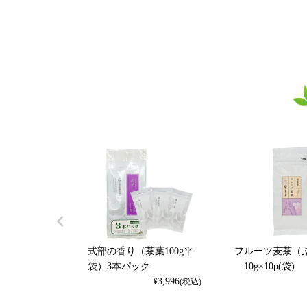
式部の香り（茶葉100g平
フルーツ麦茶（
袋）3本パック
10g×10p(袋)
¥
3,996
(税込)