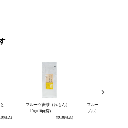
す
くと
フルーツ麦茶（れもん）
フルーツ麦茶（パイナ
）
10g×10p(袋)
プル） 10g×10p（袋
18
¥
918
¥
918
(税込)
(税込)
(