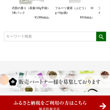
式部の香り（茶葉100g平袋）
フルーツ麦茶（ぶどう） 10
フルーツ
3本パック
g×10p(袋)
カット） 
¥
3,996
¥
918
(税込)
(税込)