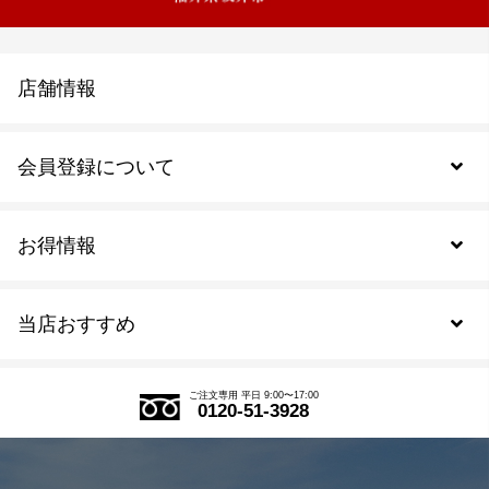
店舗情報
会員登録について
お得情報
新規会員登録
当店おすすめ
会員規約について
SDGs
アウトレットセール
ご注文の流れ
ご注文専用 平日 9:00〜17:00
0120-51-3928
式部の香りシリーズ
お得なまとめ買い
LINE登録
茶楽