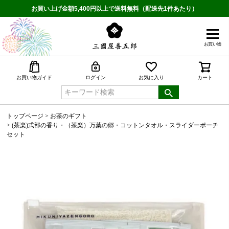
お買い上げ金額5,400円以上で送料無料（配送先1件あたり）
お買い物
検索
お買い物ガイド
ログイン
お気に入り
カート
トップページ
お茶のギフト
(茶楽)式部の香り・（茶楽）万葉の郷・コットンタオル・スライダーポーチ
セット