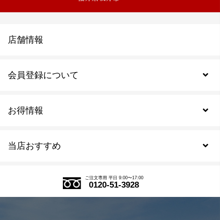
店舗情報
会員登録について
お得情報
新規会員登録
当店おすすめ
会員規約について
SDGs
アウトレットセール
ご注文の流れ
ご注文専用 平日 9:00〜17:00
0120-51-3928
式部の香りシリーズ
お得なまとめ買い
LINE登録
茶楽