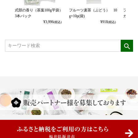
式部の香り（茶葉100g平袋）
フルーツ麦茶（ぶどう） 10
フルーツ
3本パック
g×10p(袋)
カット） 
¥
3,996
¥
918
(税込)
(税込)