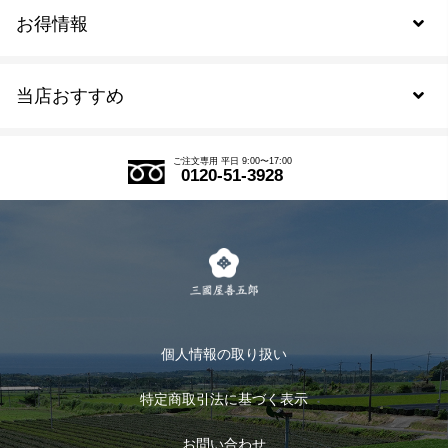
お得情報
新規会員登録
当店おすすめ
会員規約について
SDGs
アウトレットセール
ご注文の流れ
ご注文専用 平日 9:00〜17:00
0120-51-3928
式部の香りシリーズ
お得なまとめ買い
LINE登録
茶楽
キャンペーン
メルマガ登録
季節限定商品
メール便対応商品
マイページ
お茶のギフト
個人情報の取り扱い
ログイン
特定商取引法に基づく表示
おすすめのお茶
ログアウト
お問い合わせ