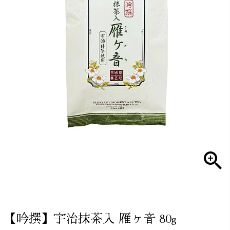
【吟撰】宇治抹茶入 雁ヶ音 80g