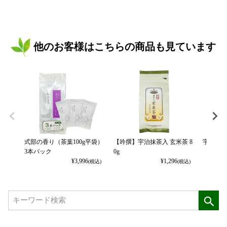
他のお客様はこちらの商品も見ています
式部の香り（茶葉100g平袋）
【吟撰】宇治抹茶入 玄米茶 8
宇治抹茶
3本パック
0g
¥
3,996
¥
1,296
(税込)
(税込)