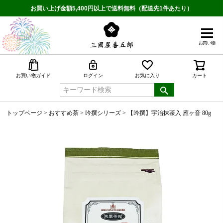
お買い上げ金額5,400円以上で送料無料（配送先1件あたり）
お買い物
検索
お買い物ガイド
ログイン
お気に入り
カート
トップページ
おすすめ茶
吟撰シリーズ
【吟撰】宇治抹茶入 雁ヶ音 80g