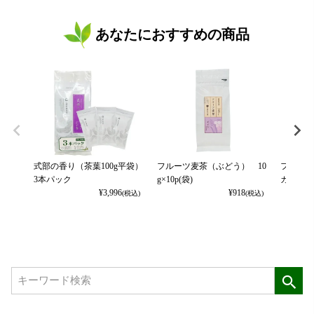
あなたにおすすめの商品
式部の香り（茶葉100g平袋）
フルーツ麦茶（ぶどう） 10
フルーツ
3本パック
g×10p(袋)
カット） 
¥
3,996
¥
918
(税込)
(税込)