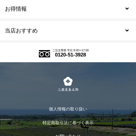
お得情報
新規会員登録
当店おすすめ
会員規約について
SDGs
アウトレットセール
ご注文の流れ
ご注文専用 平日 9:00〜17:00
0120-51-3928
式部の香りシリーズ
お得なまとめ買い
LINE登録
茶楽
キャンペーン
メルマガ登録
季節限定商品
メール便対応商品
マイページ
お茶のギフト
個人情報の取り扱い
ログイン
特定商取引法に基づく表示
おすすめのお茶
ログアウト