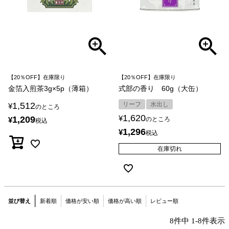
【20％OFF】在庫限り
【20％OFF】在庫限り
金箔入煎茶3g×5p（薄箱）
式部の香り 60g（大缶）
1,512
リーフ
水出し
¥
のところ
1,620
¥
1,209
¥
のところ
税込
1,296
¥
税込
在庫切れ
並び替え
新着順
価格が安い順
価格が高い順
レビュー順
8
件中
1
-
8
件表示