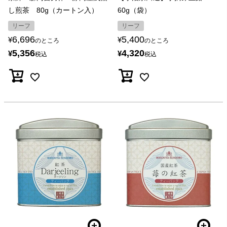
し煎茶 80g（カートン入）
60g（袋）
リーフ
リーフ
6,696
5,400
¥
¥
のところ
のところ
5,356
4,320
¥
¥
税込
税込