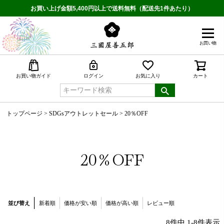
お買い上げ金額5,400円以上で送料無料（配送先1件あたり）
お買い物
検索
お買い物ガイド
ログイン
お気に入り
カート
トップページ
SDGsアウトレットセール
20％OFF
20％OFF
並び替え
新着順
価格が安い順
価格が高い順
レビュー順
8
件中
1
-
8
件表示