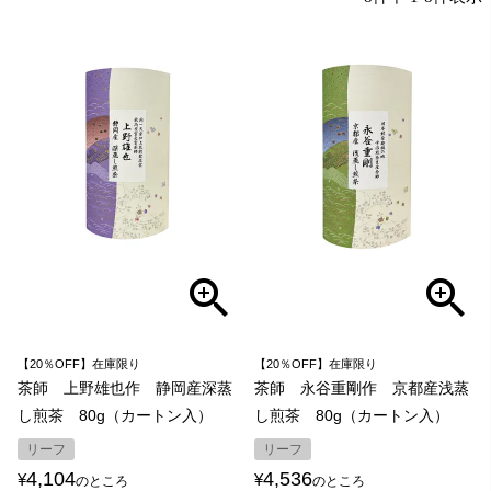
【20％OFF】在庫限り
【20％OFF】在庫限り
茶師 上野雄也作 静岡産深蒸
茶師 永谷重剛作 京都産浅蒸
し煎茶 80g（カートン入）
し煎茶 80g（カートン入）
リーフ
リーフ
4,104
4,536
¥
¥
のところ
のところ