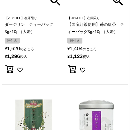
【20％OFF】在庫限り
【20％OFF】在庫限り
ダージリン ティーバッグ
【国産紅茶使用】苺の紅茶 テ
3g×10p（大缶）
ィーバッグ3g×10p（大缶）
紐付き
紐付き
1,620
1,404
¥
¥
のところ
のところ
1,296
1,123
¥
¥
税込
税込