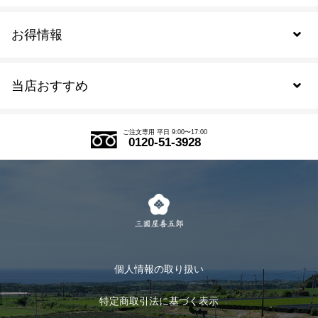
お得情報
新規会員登録
当店おすすめ
会員規約について
SDGs
アウトレットセール
ご注文の流れ
ご注文専用 平日 9:00〜17:00
0120-51-3928
式部の香りシリーズ
お得なまとめ買い
LINE登録
茶楽
キャンペーン
メルマガ登録
季節限定商品
メール便対応商品
マイページ
お茶のギフト
個人情報の取り扱い
ログイン
特定商取引法に基づく表示
おすすめのお茶