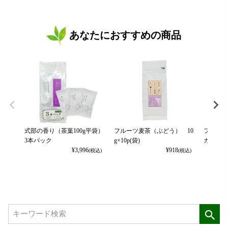
あなたにおすすめの商品
式部の香り（茶葉100g平袋）
フルーツ麦茶（ぶどう） 10
フルーツ
3本パック
g×10p(袋)
カット） 
¥
3,996
¥
918
(税込)
(税込)