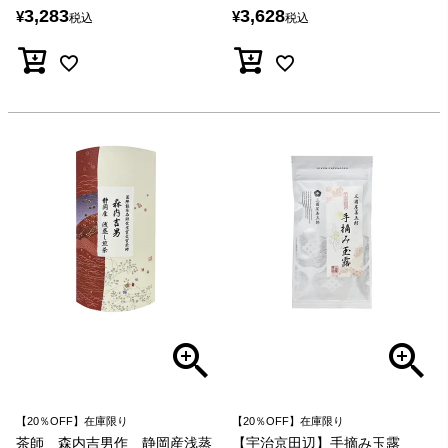
3,283
3,628
¥
¥
税込
税込
【20％OFF】在庫限り
【20％OFF】在庫限り
茶師 森内吉男作 静岡産浅蒸
【宇治京田辺】手摘み玉露