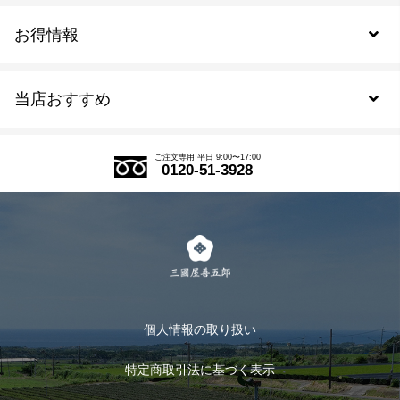
お得情報
新規会員登録
当店おすすめ
会員規約について
SDGs
アウトレットセール
ご注文の流れ
ご注文専用 平日 9:00〜17:00
0120-51-3928
式部の香りシリーズ
お得なまとめ買い
LINE登録
茶楽
キャンペーン
メルマガ登録
季節限定商品
メール便対応商品
マイページ
お茶のギフト
個人情報の取り扱い
ログイン
特定商取引法に基づく表示
おすすめのお茶