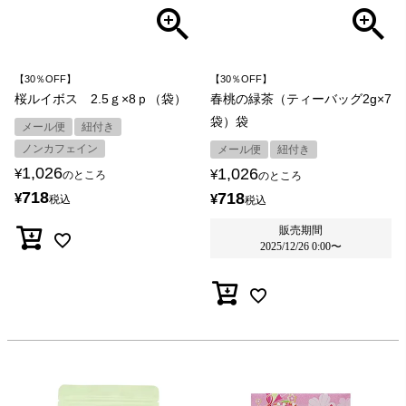
【30％OFF】
【30％OFF】
桜ルイボス 2.5ｇ×8ｐ（袋）
春桃の緑茶（ティーバッグ2g×7
袋）袋
メール便
紐付き
ノンカフェイン
メール便
紐付き
1,026
1,026
¥
¥
のところ
のところ
718
718
¥
¥
税込
税込
販売期間
2025/12/26 0:00
〜