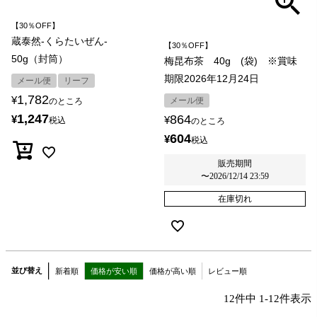
【30％OFF】
蔵泰然-くらたいぜん-
【30％OFF】
50g（封筒）
梅昆布茶 40g (袋) ※賞味
期限2026年12月24日
メール便
リーフ
1,782
¥
メール便
のところ
1,247
864
¥
¥
税込
のところ
604
¥
税込
販売期間
〜
2026/12/14 23:59
在庫切れ
並び替え
新着順
価格が安い順
価格が高い順
レビュー順
12
件中
1
-
12
件表示