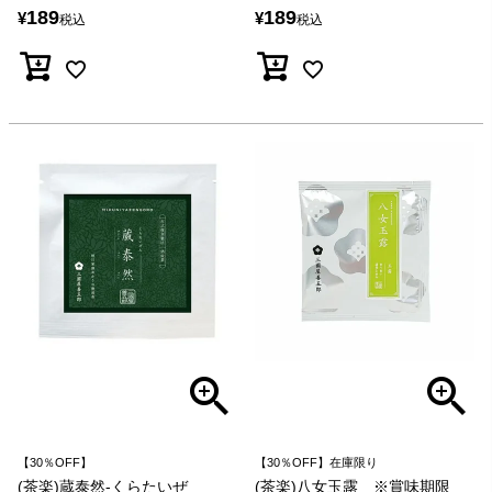
189
189
¥
¥
税込
税込
【30％OFF】
【30％OFF】在庫限り
(茶楽)蔵泰然-くらたいぜ
(茶楽)八女玉露 ※賞味期限