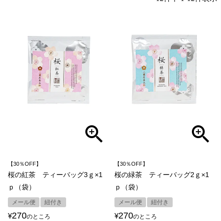
【30％OFF】
【30％OFF】
桜の紅茶 ティーバッグ3ｇ×1
桜の緑茶 ティーバッグ2ｇ×1
ｐ（袋）
ｐ（袋）
メール便
紐付き
メール便
紐付き
270
270
¥
¥
のところ
のところ