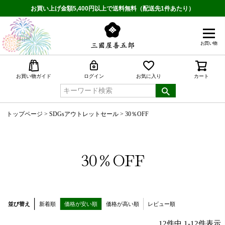
お買い上げ金額5,400円以上で送料無料（配送先1件あたり）
お買い物
検索
お買い物ガイド
ログイン
お気に入り
カート
トップページ
SDGsアウトレットセール
30％OFF
30％OFF
並び替え
新着順
価格が安い順
価格が高い順
レビュー順
12
件中
1
-
12
件表示