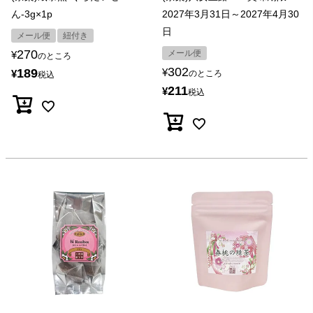
ん-3g×1p
2027年3月31日～2027年4月30
日
メール便
紐付き
270
メール便
¥
のところ
302
189
¥
¥
のところ
税込
211
¥
税込