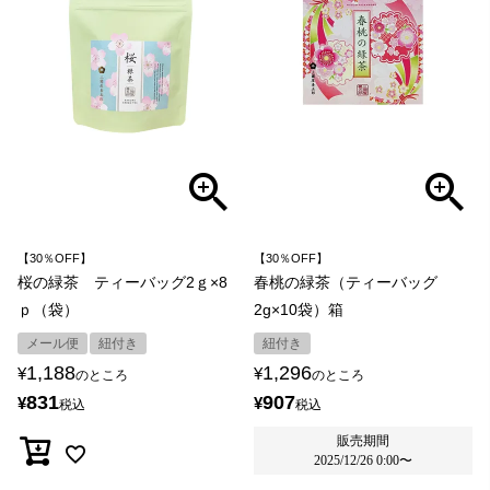
【30％OFF】
【30％OFF】
桜の緑茶 ティーバッグ2ｇ×8
春桃の緑茶（ティーバッグ
ｐ（袋）
2g×10袋）箱
メール便
紐付き
紐付き
1,188
1,296
¥
¥
のところ
のところ
831
907
¥
¥
税込
税込
販売期間
2025/12/26 0:00
〜