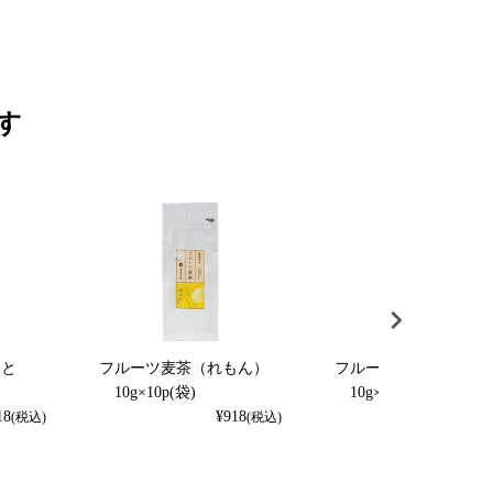
す
くと
フルーツ麦茶（れもん）
フルーツ麦茶（りんご
）
10g×10p(袋)
10g×10p(袋)
18
¥
918
¥
918
(税込)
(税込)
(