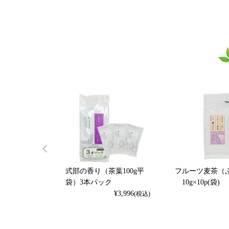
式部の香り（茶葉100g平
フルーツ麦茶（
袋）3本パック
10g×10p(袋)
¥
3,996
(税込)