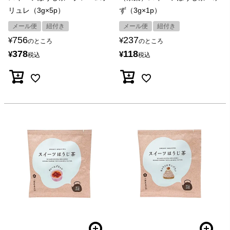
リュレ（3g×5p）
ず（3g×1p）
メール便
紐付き
メール便
紐付き
756
237
¥
¥
のところ
のところ
378
118
¥
¥
税込
税込