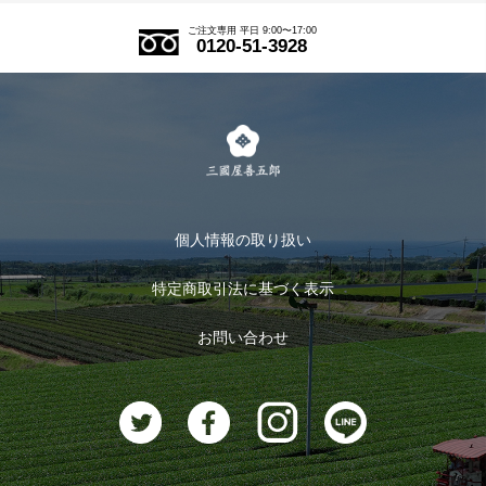
アウトレットセール
ご注文の流れ
ご注文専用 平日 9:00〜17:00
0120-51-3928
式部の香りシリーズ
お得なまとめ買い
LINE登録
茶楽
キャンペーン
メルマガ登録
季節限定商品
メール便対応商品
マイページ
お茶のギフト
個人情報の取り扱い
ログイン
特定商取引法に基づく表示
おすすめのお茶
ログアウト
お問い合わせ
お茶に合うスイーツ