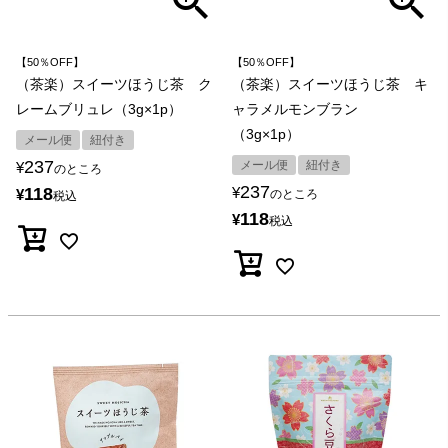
【50％OFF】
【50％OFF】
（茶楽）スイーツほうじ茶 ク
（茶楽）スイーツほうじ茶 キ
レームブリュレ（3g×1p）
ャラメルモンブラン
（3g×1p）
メール便
紐付き
237
メール便
紐付き
¥
のところ
237
118
¥
¥
のところ
税込
118
¥
税込