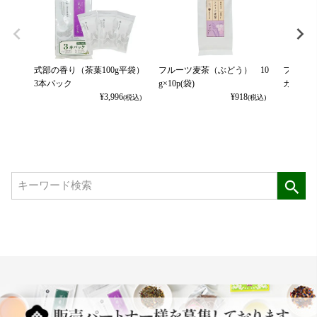
式部の香り（茶葉100g平袋）
フルーツ麦茶（ぶどう） 10
フルーツ
3本パック
g×10p(袋)
カット） 
¥
3,996
¥
918
(税込)
(税込)