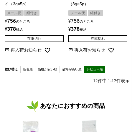
イ（3g×5p）
（3g×5p）
メール便
紐付き
メール便
紐付き
756
756
¥
¥
のところ
のところ
378
378
¥
¥
税込
税込
在庫切れ
在庫切れ
再入荷お知らせ
再入荷お知らせ
並び替え
新着順
価格が安い順
価格が高い順
レビュー順
12
件中
1
-
12
件表示
あなたにおすすめの商品