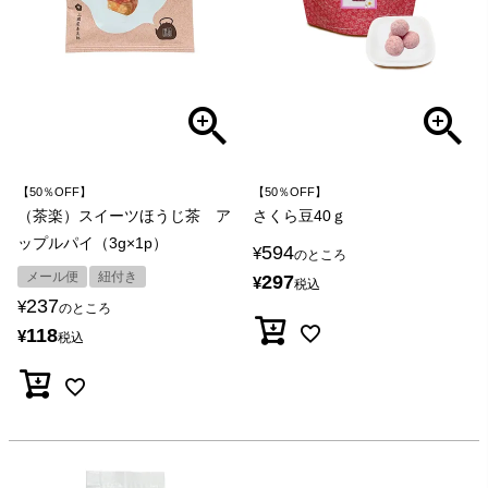
【50％OFF】
【50％OFF】
（茶楽）スイーツほうじ茶 ア
さくら豆40ｇ
ップルパイ（3g×1p）
594
¥
のところ
メール便
紐付き
297
¥
税込
237
¥
のところ
118
¥
税込