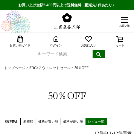
お買い上げ金額5,400円以上で送料無料（配送先1件あたり）
お買い物
検索
お買い物ガイド
ログイン
お気に入り
カート
トップページ
SDGsアウトレットセール
50％OFF
50％OFF
並び替え
新着順
価格が安い順
価格が高い順
レビュー順
12
件中
1
-
12
件表示