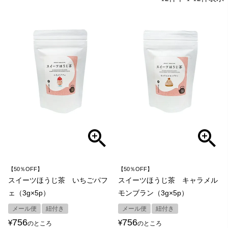
【50％OFF】
【50％OFF】
スイーツほうじ茶 いちごパフ
スイーツほうじ茶 キャラメル
ェ（3g×5p）
モンブラン（3g×5p）
メール便
紐付き
メール便
紐付き
756
756
¥
¥
のところ
のところ