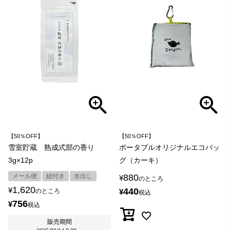
【50％OFF】
【50％OFF】
雪室貯蔵 熟成式部の香り
ポータブルオリジナルエコバッ
3g×12p
グ（カーキ）
メール便
紐付き
水出し
880
¥
のところ
1,620
¥
440
のところ
¥
税込
756
¥
税込
販売期間