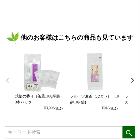
他のお客様はこちらの商品も見ています
式部の香り（茶葉100g平袋）
フルーツ麦茶（ぶどう） 10
フルーツ
3本パック
g×10p(袋)
カット） 
¥
3,996
¥
918
(税込)
(税込)