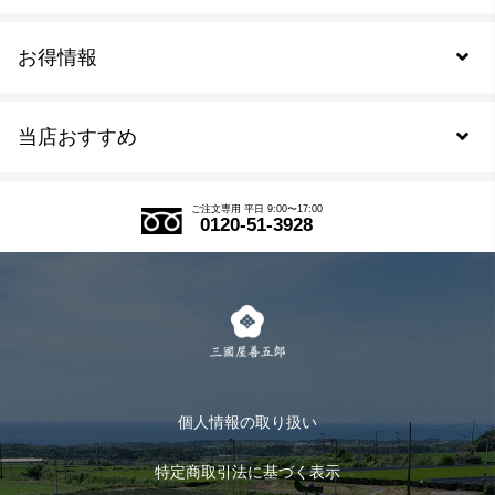
お得情報
新規会員登録
当店おすすめ
会員規約について
SDGs
アウトレットセール
ご注文の流れ
ご注文専用 平日 9:00〜17:00
0120-51-3928
式部の香りシリーズ
お得なまとめ買い
LINE登録
茶楽
キャンペーン
メルマガ登録
季節限定商品
メール便対応商品
マイページ
お茶のギフト
個人情報の取り扱い
ログイン
特定商取引法に基づく表示
おすすめのお茶