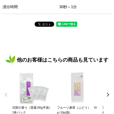
浸出時間
30秒～1分
他のお客様はこちらの商品も見ています
式部の香り（茶葉100g平袋）
フルーツ麦茶（ぶどう） 10
フルーツ
3本パック
g×10p(袋)
カット） 