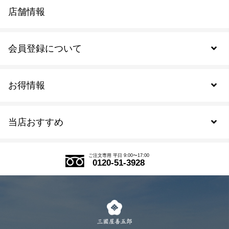
店舗情報
会員登録について
お得情報
新規会員登録
当店おすすめ
会員規約について
SDGs
アウトレットセール
ご注文の流れ
ご注文専用 平日 9:00〜17:00
0120-51-3928
式部の香りシリーズ
お得なまとめ買い
LINE登録
茶楽
キャンペーン
メルマガ登録
季節限定商品