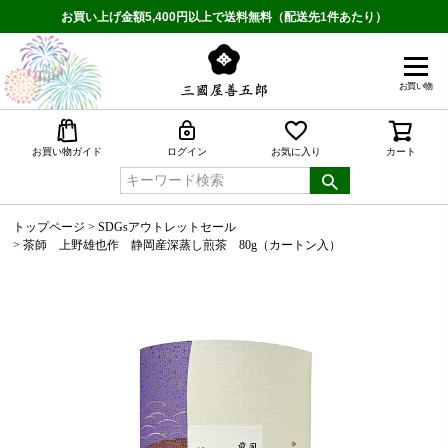
お買い上げ金額5,400円以上で送料無料（配送先1件あたり）
お買い物
検索
お買い物ガイド
ログイン
お気に入り
カート
トップページ
SDGsアウトレットセール
茶師 上野雄也作 静岡産深蒸し煎茶 80g（カートン入）