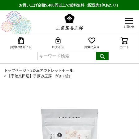
お買い上げ金額5,400円以上で送料無料（配送先1件あたり）
お買い物
検索
お買い物ガイド
ログイン
お気に入り
カート
トップページ
SDGsアウトレットセール
【宇治京田辺】手摘み玉露 60g（袋）