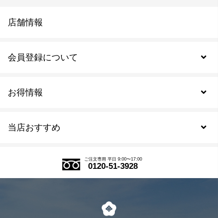
店舗情報
会員登録について
お得情報
新規会員登録
当店おすすめ
会員規約について
SDGs
アウトレットセール
ご注文の流れ
ご注文専用 平日 9:00〜17:00
0120-51-3928
式部の香りシリーズ
お得なまとめ買い
LINE登録
茶楽
キャンペーン
メルマガ登録