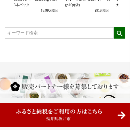
3本パック
g×10p(袋)
カット） 
¥
3,996
¥
918
(税込)
(税込)