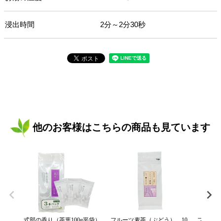
浸出時間
2分～2分30秒
他のお客様はこちらの商品も見ています
式部の香り（茶葉100g平袋）
フルーツ麦茶（ぶどう） 10
フルーツ