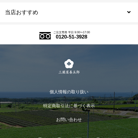
当店おすすめ
会員規約について
SDGs
アウトレットセール
ご注文の流れ
ご注文専用 平日 9:00〜17:00
0120-51-3928
式部の香りシリーズ
お得なまとめ買い
LINE登録
茶楽
キャンペーン
メルマガ登録
季節限定商品
メール便対応商品
マイページ
お茶のギフト
個人情報の取り扱い
ログイン
特定商取引法に基づく表示
おすすめのお茶
ログアウト
お問い合わせ
お茶に合うスイーツ