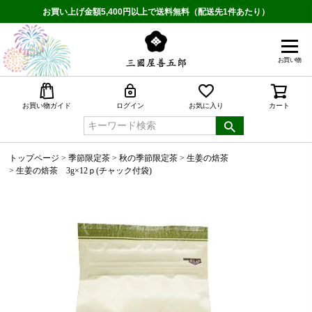
お買い上げ金額5,400円以上で送料無料（配送先1件あたり）
お買い物
検索
お買い物ガイド
ログイン
お気に入り
カート
トップページ
季節限定茶
秋の季節限定茶
生姜の焙茶
生姜の焙茶 3g×12ｐ(チャック付袋)