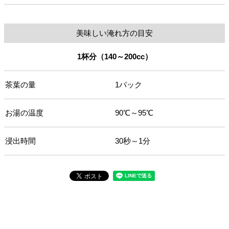
美味しい淹れ方の目安
1杯分（140～200cc）
茶葉の量
1パック
お湯の温度
90℃～95℃
浸出時間
30秒～1分