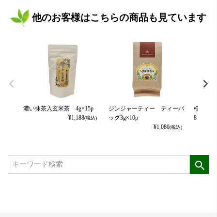
他のお客様はこちらの商品も見ています
濃い抹茶入玄米茶 4g×15p
ジンジャーティー ティーバ
桜の緑茶
¥
1,188
ッグ3g×10p
8ｐ（袋
(税込)
¥
1,080
(税込)