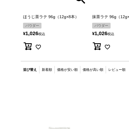
ほうじ茶ラテ 96g（12g×8本）
抹茶ラテ 96g（12
パウダー
パウダー
1,026
1,026
¥
¥
税込
税込
並び替え
新着順
価格が安い順
価格が高い順
レビュー順