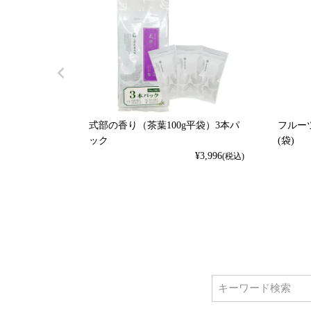
式部の香り（茶葉100g平袋）3本パ
フルーツ
ック
(袋)
¥
3,996
(税込)