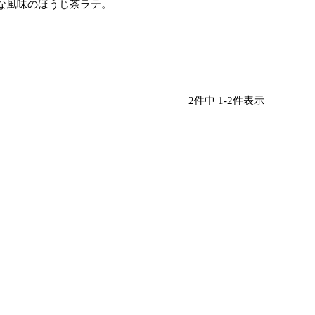
な風味のほうじ茶ラテ。
2
件中
1
-
2
件表示