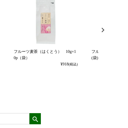
フルーツ麦茶（はくとう） 10g×1
フルーツ麦茶（れもん）
0p（袋）
(袋)
¥
918
(税込)