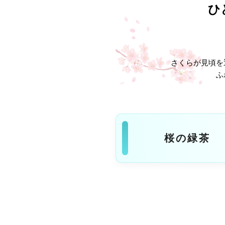
ひ
さくらが見頃を
ふ
桜の緑茶