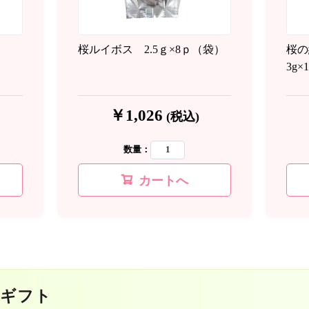
桜ルイボス 2.5ｇ×8ｐ（袋）
桜の
3g
￥1,026
(税込)
数量：
カートへ
めギフト