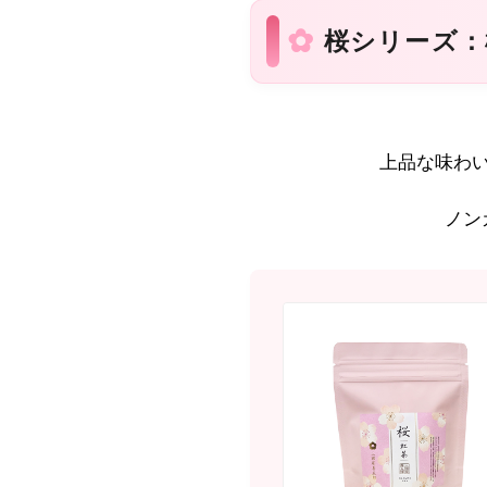
桜シリーズ：
上品な味わ
ノン