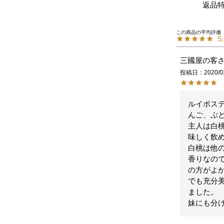
返品
5
三國屋の客
投稿日
2020/0
ルイボス
んご、ぶど
主人は白
味しく飲め
白桃は他
香りなの
の方がよか
でも充分美
ました。

妹にも分