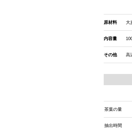
原材料
大
内容量
10
その他
高
茶葉の量
抽出時間