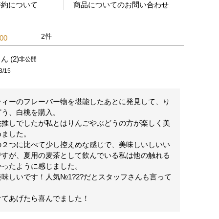
特約について
商品についてのお問い合わせ
2
.00
2
非公開
3/15
ティーのフレーバー物を堪能したあとに発見して、り
う、白桃を購入。

桃推しでしたが私とはりんごやぶどうの方が楽しく美
ました。

の２つに比べて少し控えめな感じで、美味しいしいい
ですが、夏用の麦茶として飲んでいる私は他の触れる
ったように感じました。

味しいです！人気№1?2?だとスタッフさんも言って
けてあげたら喜んでました！