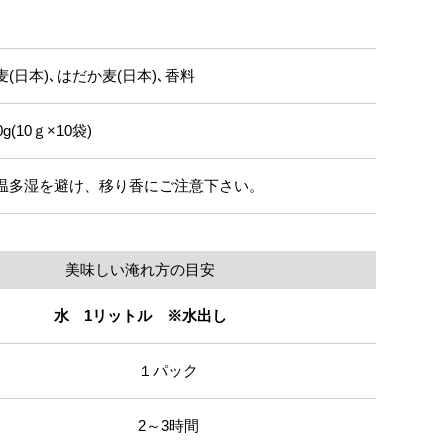
麦(日本)､はだか麦(日本)､香料
0g(10ｇ×10袋)
温多湿を避け、移り香にご注意下さい。
美味しい淹れ方の目安
水 1リットル ※水出し
１パック
2～3時間