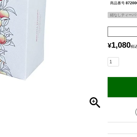
商品番号
87200
紐なしティーバ
1,080
¥
税