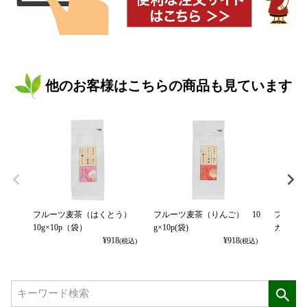
他のお客様はこちらの商品も見ています
フルーツ麦茶（はくとう）
フルーツ麦茶（りんご） 10
フルーツ
10g×10p（袋）
g×10p(袋)
カット） 
¥
918
¥
918
(税込)
(税込)