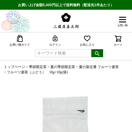
お買い上げ金額5,400円以上で送料無料（配送先1件あたり）
お買い物
検索
お買い物ガイド
ログイン
お気に入り
カート
トップページ
季節限定茶
夏の季節限定茶
夏の新定番 フルーツ麦茶
フルーツ麦茶（ぶどう） 10g×10p(袋)