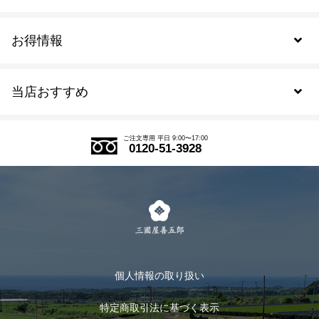
お得情報
新規会員登録
当店おすすめ
会員規約について
SDGs
アウトレットセール
ご注文の流れ
ご注文専用 平日 9:00〜17:00
0120-51-3928
式部の香りシリーズ
お得なまとめ買い
LINE登録
茶楽
キャンペーン
メルマガ登録
季節限定商品
メール便対応商品
マイページ
お茶のギフト
個人情報の取り扱い
ログイン
特定商取引法に基づく表示
おすすめのお茶