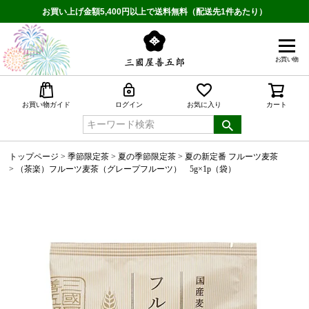
お買い上げ金額5,400円以上で送料無料（配送先1件あたり）
お買い物
検索
お買い物ガイド
ログイン
お気に入り
カート
トップページ
季節限定茶
夏の季節限定茶
夏の新定番 フルーツ麦茶
（茶楽）フルーツ麦茶（グレープフルーツ） 5g×1p（袋）