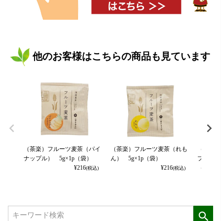
他のお客様はこちらの商品も見ています
（茶楽）フルーツ麦茶（パイ
（茶楽）フルーツ麦茶（れも
（茶楽）
ナップル） 5g×1p（袋）
ん） 5g×1p（袋）
プルマン
¥
216
¥
216
（袋）
(税込)
(税込)