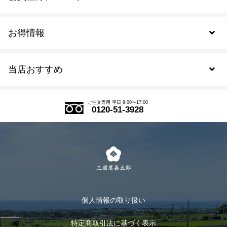
お得情報
新規会員登録
当店おすすめ
会員規約について
SDGs
アウトレットセール
ご注文の流れ
ご注文専用 平日 9:00〜17:00
0120-51-3928
式部の香りシリーズ
お得なまとめ買い
LINE登録
茶楽
キャンペーン
メルマガ登録
季節限定商品
メール便対応商品
マイページ
お茶のギフト
個人情報の取り扱い
ログイン
特定商取引法に基づく表示