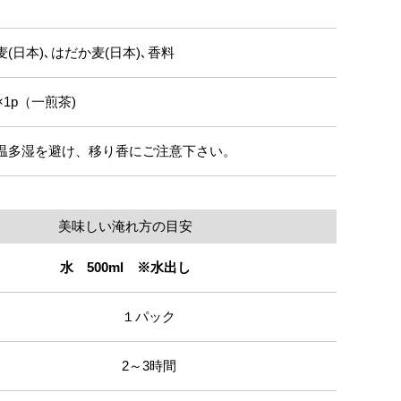
麦(日本)､はだか麦(日本)､香料
g×1p（一煎茶)
温多湿を避け、移り香にご注意下さい。
美味しい淹れ方の目安
水 500ml ※水出し
１パック
2～3時間