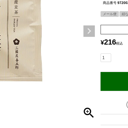
商品番号
97200
メール便
紐
216
¥
税込