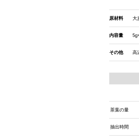
原材料
大
内容量
5
その他
高
茶葉の量
抽出時間