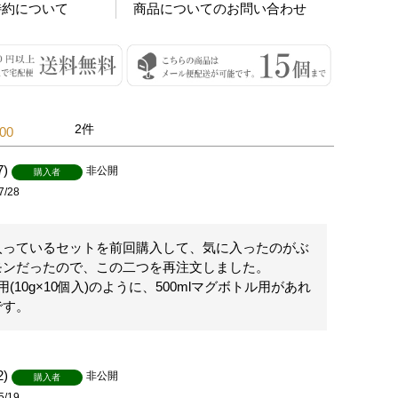
特約について
商品についてのお問い合わせ
2
.00
7
非公開
購入者
7/28
入っているセットを前回購入して、気に入ったのがぶ
モンだったので、この二つを再注文しました。

用(10g×10個入)のように、500mlマグボトル用があれ
です。
2
非公開
購入者
5/19