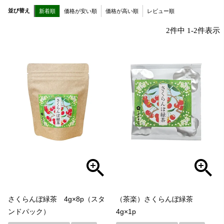
並び替え
新着順
価格が安い順
価格が高い順
レビュー順
2
件中
1
-
2
件表示
さくらんぼ緑茶 4g×8p（スタ
（茶楽）さくらんぼ緑茶
ンドパック）
4g×1p