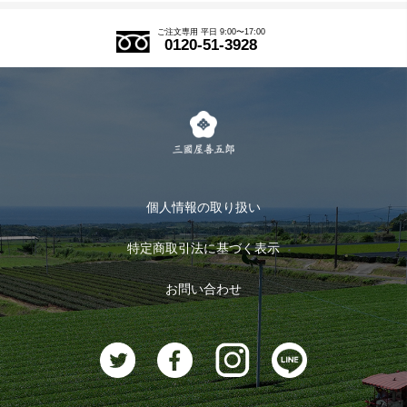
アウトレットセール
ご注文の流れ
ご注文専用 平日 9:00〜17:00
0120-51-3928
式部の香りシリーズ
お得なまとめ買い
LINE登録
茶楽
キャンペーン
メルマガ登録
季節限定商品
メール便対応商品
マイページ
お茶のギフト
個人情報の取り扱い
ログイン
特定商取引法に基づく表示
おすすめのお茶
ログアウト
お問い合わせ
お茶に合うスイーツ