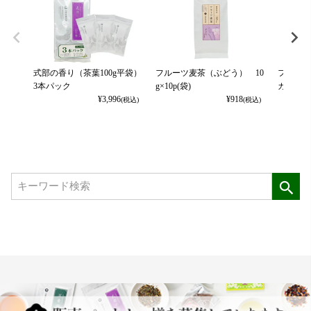
式部の香り（茶葉100g平袋）
フルーツ麦茶（ぶどう） 10
フルーツ
3本パック
g×10p(袋)
カット） 
¥
3,996
¥
918
(税込)
(税込)