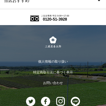
当店おすすめ
会員規約について
SDGs
アウトレットセール
ご注文の流れ
ご注文専用 平日 9:00〜17:00
0120-51-3928
式部の香りシリーズ
お得なまとめ買い
LINE登録
茶楽
キャンペーン
メルマガ登録
季節限定商品
メール便対応商品
マイページ
お茶のギフト
個人情報の取り扱い
ログイン
特定商取引法に基づく表示
おすすめのお茶
ログアウト
お問い合わせ
お茶に合うスイーツ