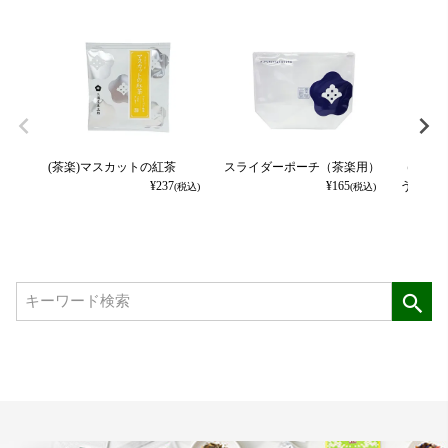
(茶楽)マスカットの紅茶
スライダーポーチ（茶楽用）
（茶楽）
¥
237
¥
165
う） 5g
(税込)
(税込)