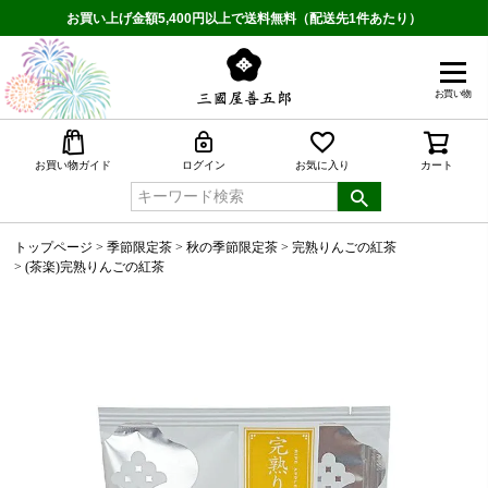
お買い上げ金額5,400円以上で送料無料（配送先1件あたり）
お買い物
検索
お買い物ガイド
ログイン
お気に入り
カート
トップページ
季節限定茶
秋の季節限定茶
完熟りんごの紅茶
(茶楽)完熟りんごの紅茶