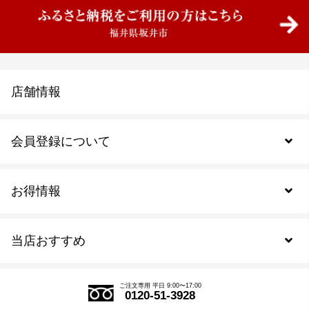
店舗情報
会員登録について
お得情報
新規会員登録
当店おすすめ
会員規約について
SDGs
アウトレットセール
ご注文の流れ
ご注文専用 平日 9:00〜17:00
0120-51-3928
式部の香りシリーズ
お得なまとめ買い