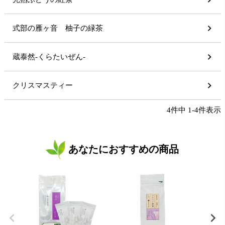
式部の雁ヶ音 柚子の緑茶
蔵泰然-くらたいぜん-
クリスマスティー
4
件中
1
-
4
件表示
あなたにおすすめの商品