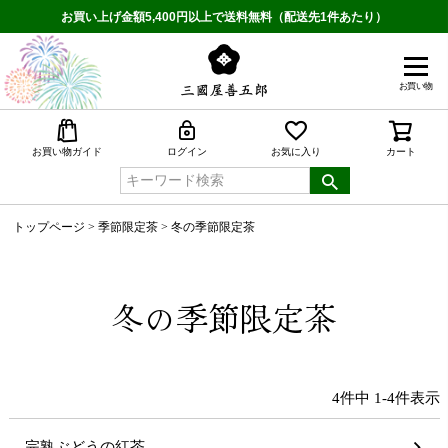
お買い上げ金額5,400円以上で送料無料（配送先1件あたり）
お買い物
検索
お買い物ガイド
ログイン
お気に入り
カート
トップページ
季節限定茶
冬の季節限定茶
冬の季節限定茶
4
件中
1
-
4
件表示
完熟ぶどうの紅茶