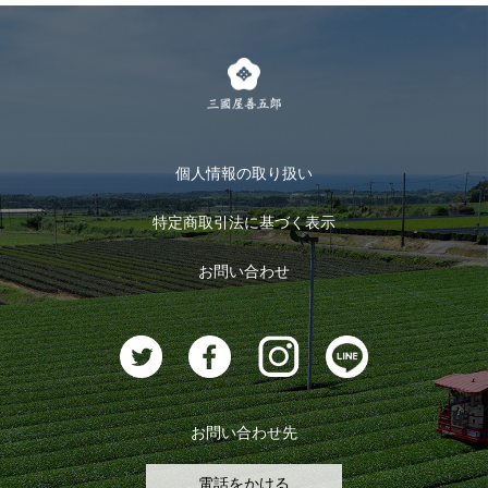
LINE登録
茶楽
キャンペーン
メルマガ登録
季節限定商品
メール便対応商品
マイページ
お茶のギフト
個人情報の取り扱い
ログイン
特定商取引法に基づく表示
おすすめのお茶
ログアウト
お問い合わせ
お茶に合うスイーツ
お問い合わせ先
電話をかける