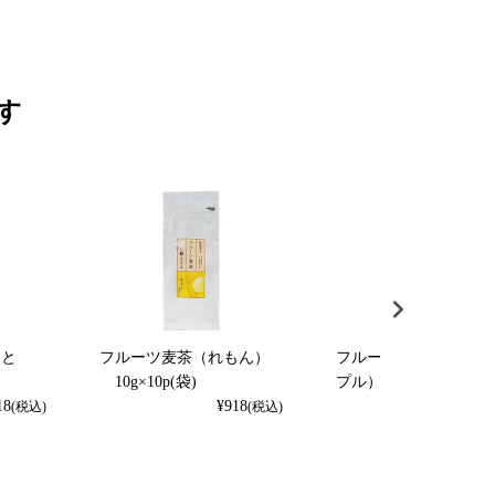
す
くと
フルーツ麦茶（れもん）
フルーツ麦茶（パイナ
）
10g×10p(袋)
プル） 10g×10p（袋
18
¥
918
¥
918
(税込)
(税込)
(