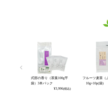
式部の香り（茶葉100g平
フルーツ麦茶（
袋）3本パック
10g×10p(袋)
¥
3,996
(税込)