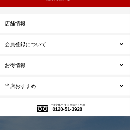
店舗情報
会員登録について
お得情報
新規会員登録
当店おすすめ
会員規約について
SDGs
アウトレットセール
ご注文の流れ
ご注文専用 平日 9:00〜17:00
0120-51-3928
式部の香りシリーズ
お得なまとめ買い
LINE登録
茶楽