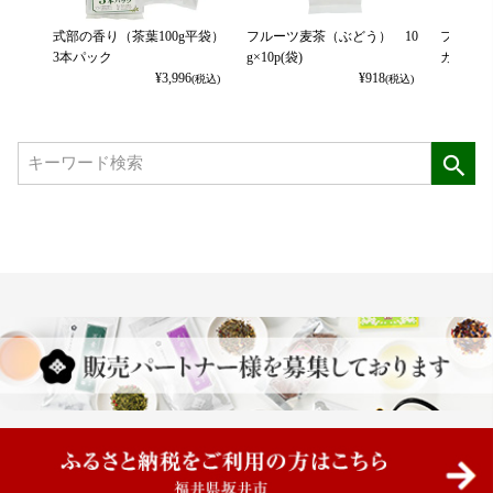
式部の香り（茶葉100g平袋）
フルーツ麦茶（ぶどう） 10
フルーツ
3本パック
g×10p(袋)
カット） 
¥
3,996
¥
918
(税込)
(税込)