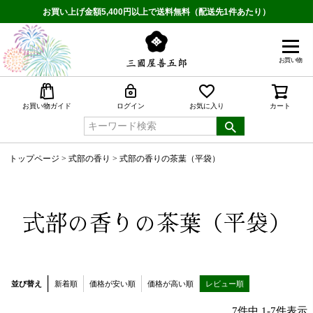
お買い上げ金額5,400円以上で送料無料（配送先1件あたり）
お買い物
検索
お買い物ガイド
ログイン
お気に入り
カート
トップページ
式部の香り
式部の香りの茶葉（平袋）
式部の香りの茶葉（平袋）
並び替え
新着順
価格が安い順
価格が高い順
レビュー順
7
件中
1
-
7
件表示