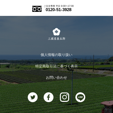
アウトレットセール
ご注文の流れ
ご注文専用 平日 9:00〜17:00
0120-51-3928
式部の香りシリーズ
お得なまとめ買い
LINE登録
茶楽
キャンペーン
メルマガ登録
季節限定商品
メール便対応商品
マイページ
お茶のギフト
個人情報の取り扱い
ログイン
特定商取引法に基づく表示
おすすめのお茶
ログアウト
お問い合わせ
お茶に合うスイーツ