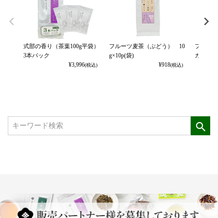
式部の香り（茶葉100g平袋）
フルーツ麦茶（ぶどう） 10
フルーツ
3本パック
g×10p(袋)
カット） 
¥
3,996
¥
918
(税込)
(税込)