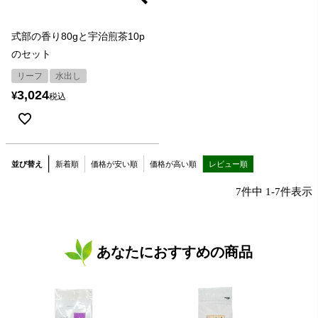
式部の香り80gと宇治煎茶10p
のセット
リーフ
水出し
3,024
¥
税込
並び替え
新着順
価格が安い順
価格が高い順
レビュー順
7
件中
1
-
7
件表示
あなたにおすすめの商品