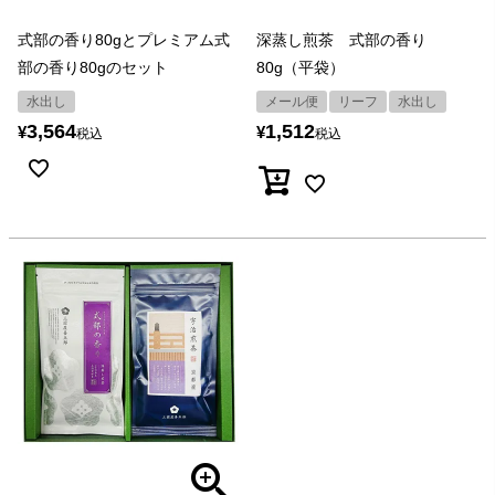
式部の香り80gとプレミアム式
深蒸し煎茶 式部の香り
部の香り80gのセット
80g（平袋）
水出し
メール便
リーフ
水出し
3,564
1,512
¥
¥
税込
税込