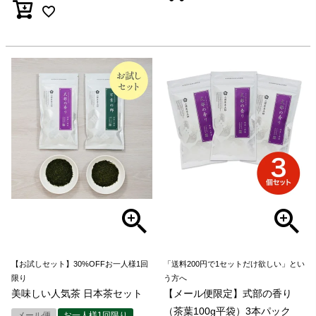
【お試しセット】30%OFFお一人様1回
「送料200円で1セットだけ欲しい」とい
限り
う方へ
美味しい人気茶 日本茶セット
【メール便限定】式部の香り
（茶葉100g平袋）3本パック
メール便
お一人様1回限り