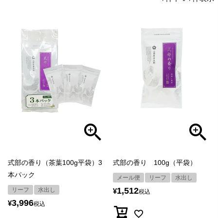
式部の香り（茶葉100g平袋）3
式部の香り 100g（平袋）
本パック
メール便
リーフ
水出し
1,512
リーフ
水出し
¥
税込
3,996
¥
税込