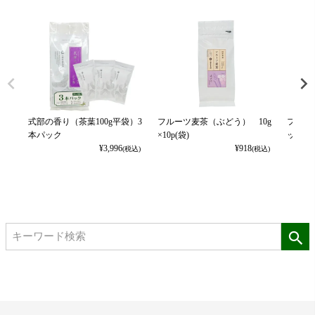
式部の香り（茶葉100g平袋）3
フルーツ麦茶（ぶどう） 10g
フルー
本パック
×10p(袋)
ット） 1
¥
3,996
¥
918
(税込)
(税込)