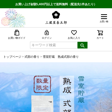
お買い上げ金額5,400円以上で送料無料（配送先1件あたり）
お買い物
検索
お買い物ガイド
ログイン
お気に入り
カート
トップページ
式部の香り
雪室貯蔵 熟成式部の香り