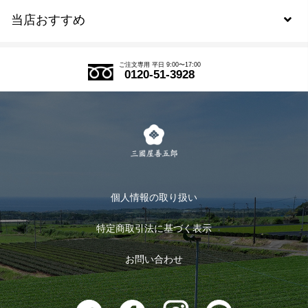
当店おすすめ
会員規約について
SDGs
アウトレットセール
ご注文の流れ
ご注文専用 平日 9:00〜17:00
0120-51-3928
式部の香りシリーズ
お得なまとめ買い
LINE登録
茶楽
キャンペーン
メルマガ登録
季節限定商品
メール便対応商品
マイページ
お茶のギフト
個人情報の取り扱い
ログイン
特定商取引法に基づく表示
おすすめのお茶
ログアウト
お問い合わせ
お茶に合うスイーツ