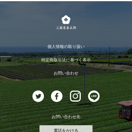
LINE登録
茶楽
キャンペーン
メルマガ登録
季節限定商品
メール便対応商品
マイページ
お茶のギフト
個人情報の取り扱い
ログイン
特定商取引法に基づく表示
おすすめのお茶
ログアウト
お問い合わせ
お茶に合うスイーツ
お問い合わせ先
電話をかける