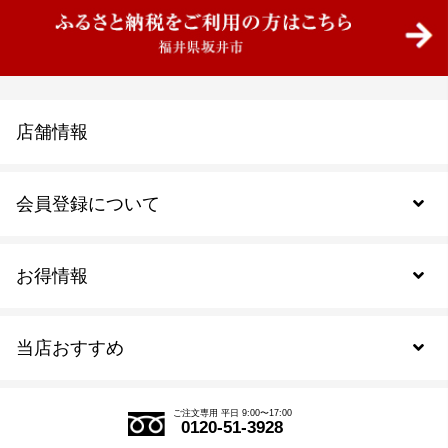
店舗情報
会員登録について
お得情報
新規会員登録
当店おすすめ
会員規約について
SDGs
アウトレットセール
ご注文の流れ
ご注文専用 平日 9:00〜17:00
0120-51-3928
式部の香りシリーズ
お得なまとめ買い