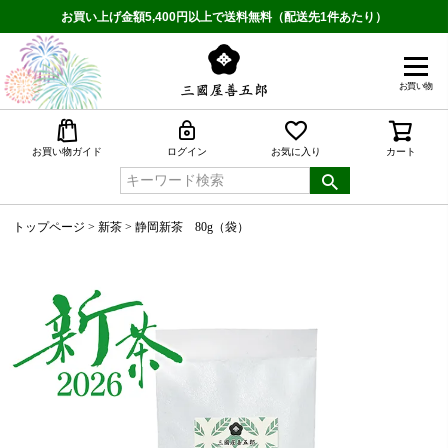
お買い上げ金額5,400円以上で送料無料（配送先1件あたり）
お買い物
検索
お買い物ガイド
ログイン
お気に入り
カート
トップページ
新茶
静岡新茶 80g（袋）