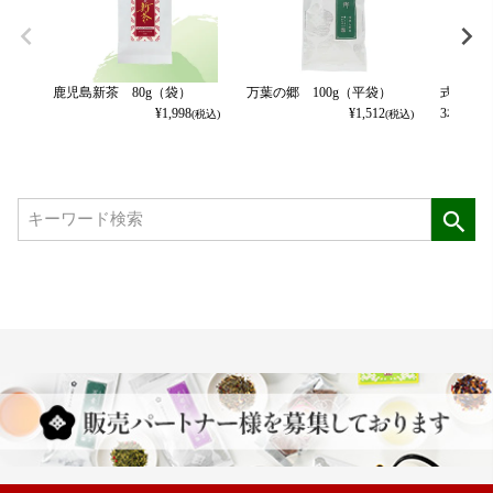
鹿児島新茶 80g（袋）
万葉の郷 100g（平袋）
式部の香
¥
1,998
¥
1,512
3本パッ
(税込)
(税込)