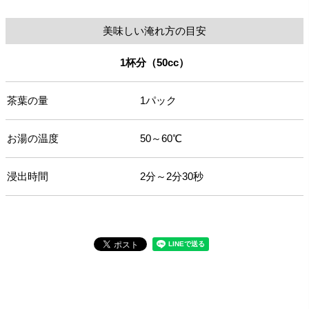
美味しい淹れ方の目安
1杯分（50cc）
茶葉の量
1パック
お湯の温度
50～60℃
浸出時間
2分～2分30秒