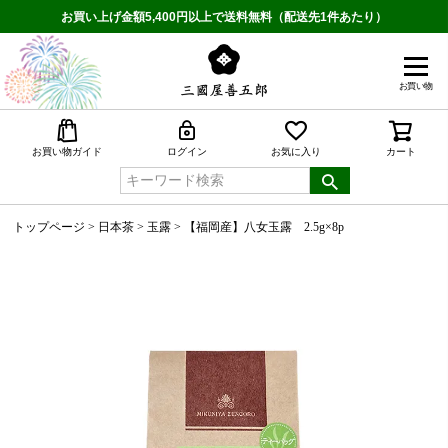
お買い上げ金額5,400円以上で送料無料（配送先1件あたり）
お買い物
検索
お買い物ガイド
ログイン
お気に入り
カート
トップページ
日本茶
玉露
【福岡産】八女玉露 2.5g×8p