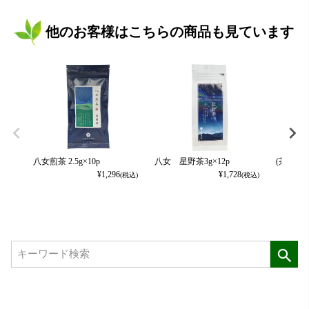
他のお客様はこちらの商品も見ています
八女煎茶 2.5g×10p
八女 星野茶3g×12p
(茶楽)八
¥
1,296
¥
1,728
(税込)
(税込)