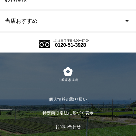
新規会員登録
当店おすすめ
会員規約について
SDGs
アウトレットセール
ご注文の流れ
ご注文専用 平日 9:00〜17:00
0120-51-3928
式部の香りシリーズ
お得なまとめ買い
LINE登録
茶楽
キャンペーン
メルマガ登録
季節限定商品
メール便対応商品
マイページ
お茶のギフト
個人情報の取り扱い
ログイン
特定商取引法に基づく表示
おすすめのお茶
ログアウト
お問い合わせ
お茶に合うスイーツ