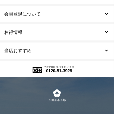
会員登録について
お得情報
新規会員登録
当店おすすめ
会員規約について
SDGs
アウトレットセール
ご注文の流れ
ご注文専用 平日 9:00〜17:00
0120-51-3928
式部の香りシリーズ
お得なまとめ買い
LINE登録
茶楽
キャンペーン
メルマガ登録
季節限定商品
メール便対応商品
マイページ