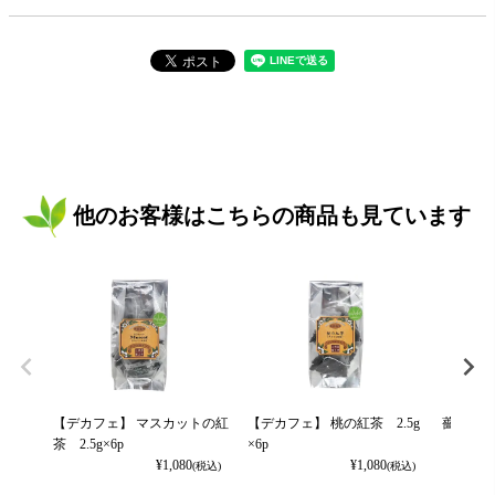
他のお客様はこちらの商品も見ています
【デカフェ】 マスカットの紅
【デカフェ】 桃の紅茶 2.5g
薔薇の紅茶
茶 2.5g×6p
×6p
¥
1,080
¥
1,080
(税込)
(税込)