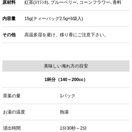
原材料
紅茶(ｽﾘﾗﾝｶ)､ブルーベリー､コーンフラワー､香料
内容量
15g(ティーバッグ2.5g×6袋入)
その他
高温多湿を避け、移り香にご注意下さい。
美味しい淹れ方の目安
1杯分（140～200cc）
茶葉の量
1パック
お湯の温度
熱湯
浸出時間
1分30秒～2分