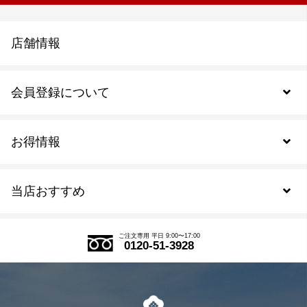
店舗情報
会員登録について
お得情報
新規会員登録
当店おすすめ
会員規約について
SDGs
アウトレットセール
ご注文の流れ
ご注文専用 平日 9:00〜17:00
0120-51-3928
式部の香りシリーズ
お得なまとめ買い
LINE登録
茶楽
キャンペーン