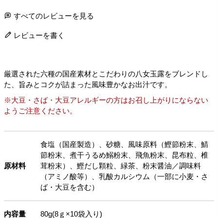
すべてのレビューを見る
レビューを書く
厳選された六種の国産素材とこだわりの八女玉露をブレンドし
た、旨みとコクが詰まった風味豊かなお出汁です。
※大豆・さば・大豆アレルギーの方はお召し上がりにならない
ようご注意ください。
食塩（国産製造）、砂糖、風味原料（鰹節粉末、鯖
節粉末、煮干うるめ鰯粉末、飛魚粉末、昆布粒、椎
原材料
茸粉末）、鰹だし顆粒、緑茶、粉末醤油／調味料
（アミノ酸等）、乳酸カルシウム（一部に小麦・さ
ば・大豆を含む）
内容量
80g(8ｇ×10袋入り)