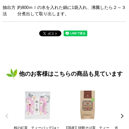
抽出方
約800ｍｌの水を入れた鍋に1袋入れ、沸騰したら２～３
法
分煮出して取り出します。
他のお客様はこちらの商品も見ています
桜の紅茶 ティーバッグ3ｇ×
【国産】韃靼そば茶 ティー
桜の緑茶