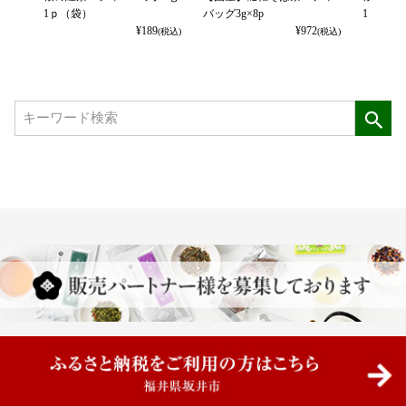
1ｐ（袋）
バッグ3g×8p
1ｐ（袋
¥
189
¥
972
(税込)
(税込)