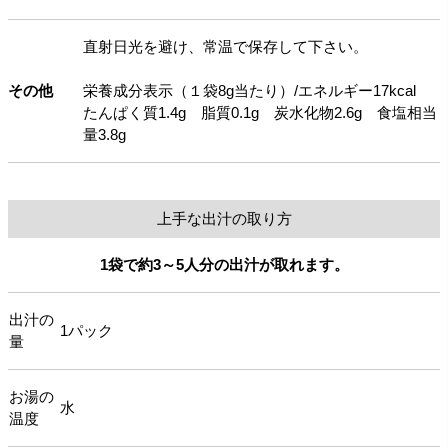
直射日光を避け、常温で保存して下さい。
その他
栄養成分表示（１袋8g当たり）/エネルギー17kcal
たんぱく質1.4g 脂質0.1g 炭水化物2.6g 食塩相当
量3.8g
上手な出汁の取り方
1袋で約3～5人分の出汁が取れます。
出汁の
1パック
量
お湯の
水
温度