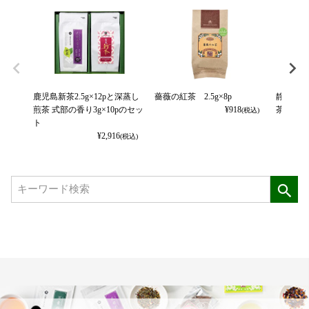
鹿児島新茶2.5g×12pと深蒸し
薔薇の紅茶 2.5g×8p
静岡新茶2
煎茶 式部の香り3g×10pのセッ
¥
918
茶 万葉の
(税込)
ト
¥
2,916
(税込)