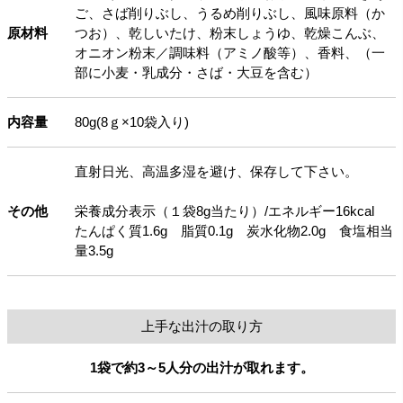
ご、さば削りぶし、うるめ削りぶし、風味原料（か
原材料
つお）、乾しいたけ、粉末しょうゆ、乾燥こんぶ、
オニオン粉末／調味料（アミノ酸等）、香料、（一
部に小麦・乳成分・さば・大豆を含む）
内容量
80g(8ｇ×10袋入り)
直射日光、高温多湿を避け、保存して下さい。
その他
栄養成分表示（１袋8g当たり）/エネルギー16kcal
たんぱく質1.6g 脂質0.1g 炭水化物2.0g 食塩相当
量3.5g
上手な出汁の取り方
1袋で約3～5人分の出汁が取れます。