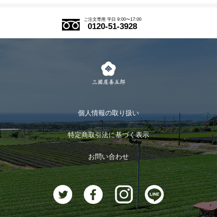
アウトレットセール
ご注文の流れ
ご注文専用 平日 9:00〜17:00
0120-51-3928
式部の香りシリーズ
お得なまとめ買い
LINE登録
茶楽
キャンペーン
メルマガ登録
季節限定商品
メール便対応商品
マイページ
お茶のギフト
個人情報の取り扱い
ログイン
特定商取引法に基づく表示
おすすめのお茶
ログアウト
お問い合わせ
お茶に合うスイーツ