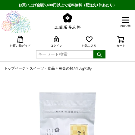
お買い上げ金額5,400円以上で送料無料（配送先1件あたり）
お買い物
検索
お買い物ガイド
ログイン
お気に入り
カート
トップページ
スイーツ・食品
黄金の旨だし8g×10p