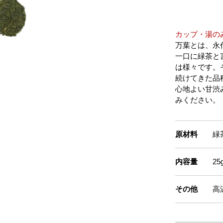
カップ・湯の
万葉とは、永
一口に緑茶と
は様々です。
続けてきた品
心地よい甘渋
みください。
原材料
緑
内容量
2
その他
高