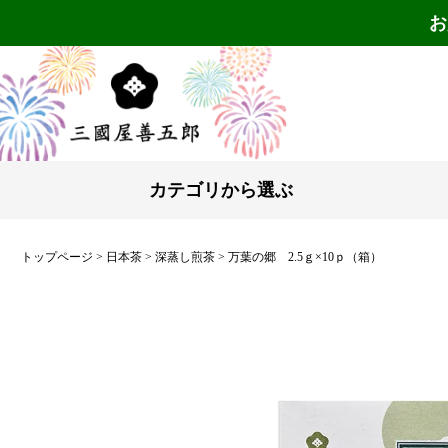
お
カテゴリから選ぶ
トップページ
日本茶
深蒸し煎茶
万葉の郷 2.5ｇ×10ｐ（箱）