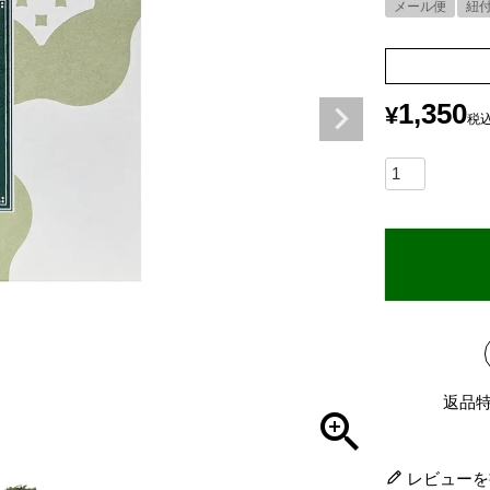
メール便
紐
1,350
¥
税
返品
レビューを