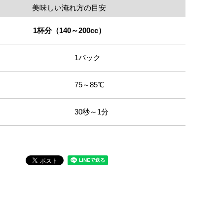
美味しい淹れ方の目安
1杯分（140～200cc）
1パック
75～85℃
30秒～1分