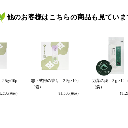
他のお客様はこちらの商品も見ていま
5g×10p
志・式部の香り 2.5g×10p
万葉の郷 3ｇ×12
（箱）
（袋）
1,350
¥
1,350
¥
1,2
(税込)
(税込)