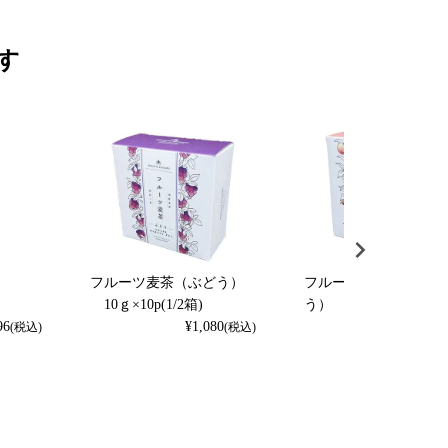
す
ｐ
フルーツ麦茶（ぶどう）
フルーツ麦茶（はくと
10ｇ×10p(1/2箱)
う） 10ｇ×10p(1/2箱)
96
¥
1,080
¥
1,080
(税込)
(税込)
(