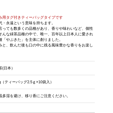
み用タグ付きティーバッグタイプです
代・永遠という意味を持ちます。
言っても数多くの品種があり、香りや味わいなど、個性
そんな緑茶品種の中で、唯一、百年以上日本人に愛され
種「やぶきた」を主体に創りました。
みと、飲んだ後も口の中に残る風味豊かな香りをお楽し
茶(日本）
5g（ティーバッグ2.5ｇ×10袋入）
温多湿を避け、移り香にご注意ください。