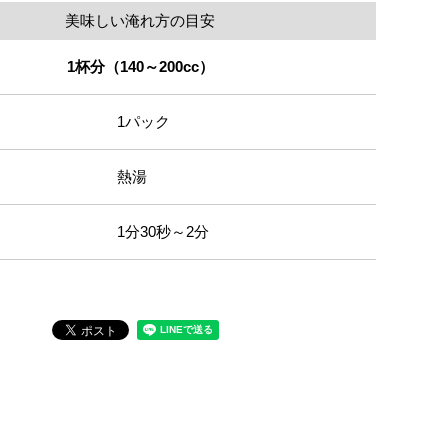
美味しい淹れ方の目安
1杯分（140～200cc）
1パック
熱湯
1分30秒～2分