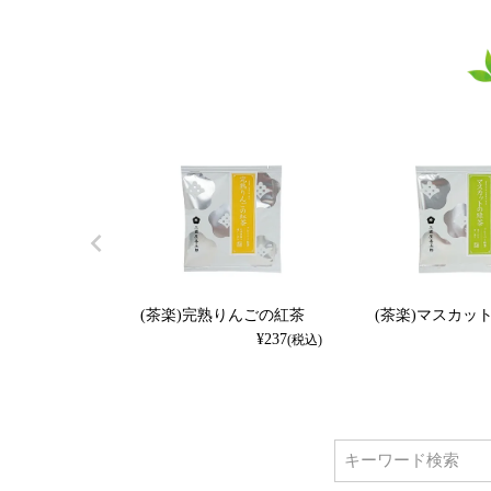
(茶楽)完熟りんごの紅茶
(茶楽)マスカッ
¥
237
(税込)