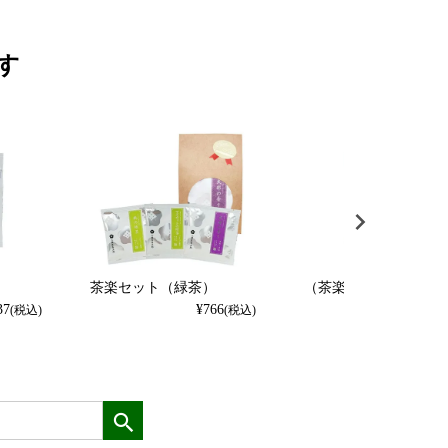
す
茶楽セット（緑茶）
（茶楽）凍頂烏龍茶
37
¥
766
¥
237
(税込)
(税込)
(