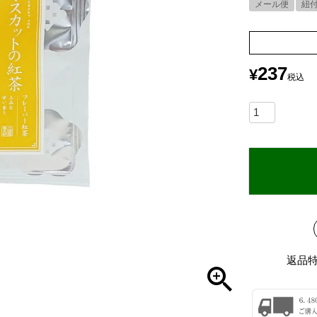
メール便
紐
237
¥
税込
返品