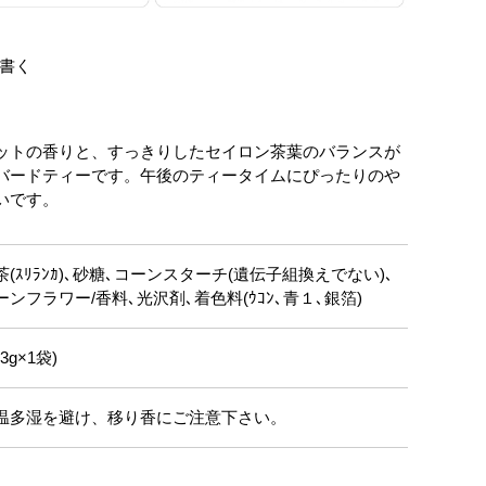
書く
ットの香りと、すっきりしたセイロン茶葉のバランスが
バードティーです。午後のティータイムにぴったりのや
いです。
茶(ｽﾘﾗﾝｶ)､砂糖､コーンスターチ(遺伝子組換えでない)､
ーンフラワー/香料､光沢剤､着色料(ｳｺﾝ､青１､銀箔)
(3g×1袋)
温多湿を避け、移り香にご注意下さい。