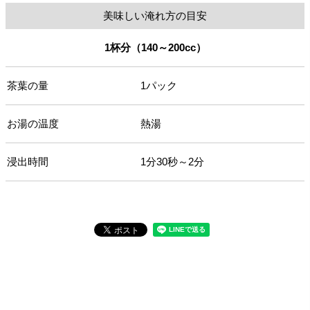
美味しい淹れ方の目安
1杯分（140～200cc）
茶葉の量
1パック
お湯の温度
熱湯
浸出時間
1分30秒～2分