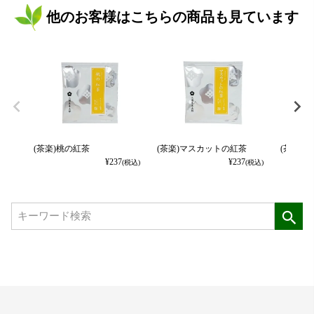
他のお客様はこちらの商品も見ています
(茶楽)桃の紅茶
(茶楽)マスカットの紅茶
(茶楽)
¥
237
¥
237
(税込)
(税込)