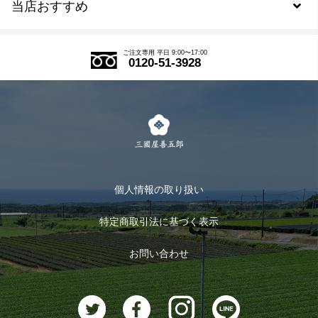
当店おすすめ
会員規約について
SDGs
アウトレットセール
ご注文の流れ
ご注文専用 平日 9:00〜17:00
0120-51-3928
式部の香りシリーズ
お得なまとめ買い
LINE登録
茶楽
キャンペーン
メルマガ登録
季節限定商品
メール便対応商品
マイページ
お茶のギフト
個人情報の取り扱い
ログイン
特定商取引法に基づく表示
おすすめのお茶
ログアウト
お問い合わせ
お茶に合うスイーツ