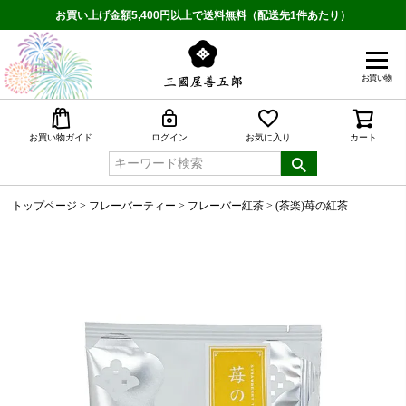
お買い上げ金額5,400円以上で送料無料（配送先1件あたり）
お買い物
検索
お買い物ガイド
ログイン
お気に入り
カート
トップページ
フレーバーティー
フレーバー紅茶
(茶楽)苺の紅茶