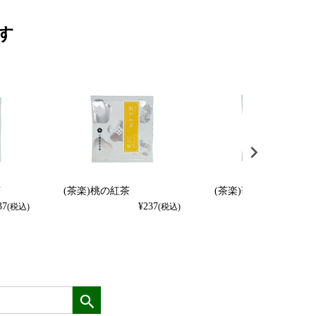
す
茶
(茶楽)桃の紅茶
(茶楽)苺の紅茶
37
¥
237
¥
237
(税込)
(税込)
(