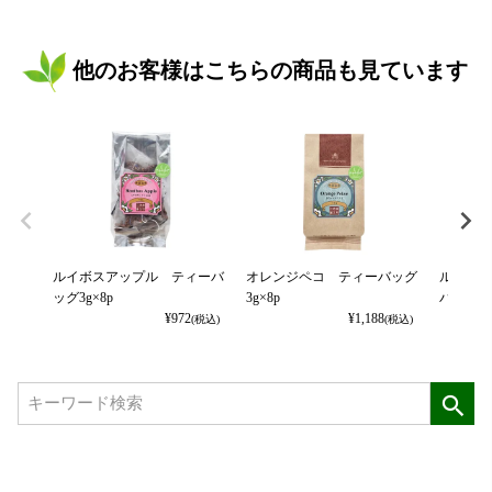
他のお客様はこちらの商品も見ています
ルイボスアップル ティーバ
オレンジペコ ティーバッグ
ルイボス
ッグ3g×8p
3g×8p
バッグ3g
¥
972
¥
1,188
(税込)
(税込)