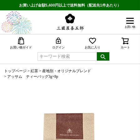
お買い上げ金額5,400円以上で送料無料（配送先1件あたり）
お買い物
検索
お買い物ガイド
ログイン
お気に入り
カート
トップページ
紅茶
産地別・オリジナルブレンド
アッサム ティーバッグ3g×8p