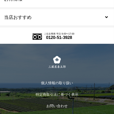
新規会員登録
当店おすすめ
会員規約について
SDGs
アウトレットセール
ご注文の流れ
ご注文専用 平日 9:00〜17:00
0120-51-3928
式部の香りシリーズ
お得なまとめ買い
LINE登録
茶楽
キャンペーン
メルマガ登録
季節限定商品
メール便対応商品
マイページ
お茶のギフト
個人情報の取り扱い
ログイン
特定商取引法に基づく表示
おすすめのお茶
ログアウト
お問い合わせ
お茶に合うスイーツ