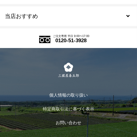
新規会員登録
当店おすすめ
会員規約について
SDGs
アウトレットセール
ご注文の流れ
ご注文専用 平日 9:00〜17:00
0120-51-3928
式部の香りシリーズ
お得なまとめ買い
LINE登録
茶楽
キャンペーン
メルマガ登録
季節限定商品
メール便対応商品
マイページ
お茶のギフト
個人情報の取り扱い
ログイン
特定商取引法に基づく表示
おすすめのお茶
ログアウト
お問い合わせ
お茶に合うスイーツ