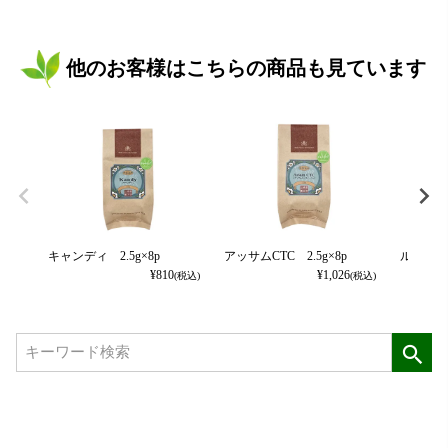
他のお客様はこちらの商品も見ています
キャンディ 2.5g×8p
アッサムCTC 2.5g×8p
ルフナ 2.
¥
810
¥
1,026
(税込)
(税込)