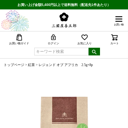
お買い上げ金額5,400円以上で送料無料（配送先1件あたり）
お買い物
検索
お買い物ガイド
ログイン
お気に入り
カート
トップページ
紅茶
レジェンド オブ アフリカ 2.5g×8p